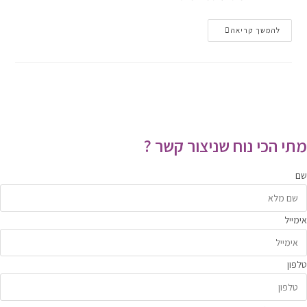
איך
להמשך קריאה
לשחרר
קליק
בגב?
פתרונות
ביתיים
לשחרור
הצליל
והכאב
מתי הכי נוח שניצור קשר ?
שם
אימייל
טלפון