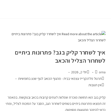
Ski
t
conten
איך לשחרר קליק בגב? פתרונות ביתיים
לשחרור הצליל והכאב
מחבר:
פורסם:
orna
יולי 2, 2026
קטגוריה:
תרגול פלדנקרייז עצמאי בבית - מהגוף הכואב לגוף שנע בחופשיות
תגובות:
אין תגובות
קליק בגב הוא תחושה מוכרת שמלווה לעתים קרובות בכאב ובנוקשות. במאמר
זה תמצאו פתרונות ביתיים בטוחים לשחרור הגב, הסבר על הסיבות לצליל, ומתי
כדאי להיזהר מתנועות מסוימות.