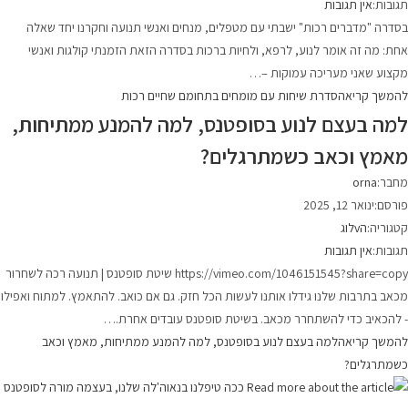
תגובות:
אין תגובות
בסדרה "מדברים רכות" ישבתי עם מטפלים, מנחים ואנשי תנועה וחקרנו יחד שאלה
אחת: מה זה אומר לנוע, לרפא, ולחיות ברכות בסדרה הזאת הזמנתי קולגות ואנשי
מקצוע שאני מעריכה עמוקות –…
להמשך קריאה
סדרת שיחות עם מומחים בתחומם שחיים רכות
למה בעצם לנוע בסופטנס, למה להמנע ממתיחות,
מאמץ וכאב כשמתרגלים?
מחבר:
orna
פורסם:
ינואר 12, 2025
קטגוריה:
הvלוג
תגובות:
אין תגובות
https://vimeo.com/1046151545?share=copy שיטת סופטנס | תנועה רכה לשחרור
מכאב בתרבות שלנו גידלו אותנו לעשות הכל חזק. גם אם כואב. להתאמץ. למתוח ואפילו
- להכאיב כדי להשתחרר מכאב. בשיטת סופטנס עובדים אחרת.…
להמשך קריאה
למה בעצם לנוע בסופטנס, למה להמנע ממתיחות, מאמץ וכאב
כשמתרגלים?