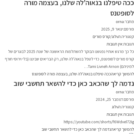
ככה טיפלנו בנאוה'לה שלנו, בעצמה מורה
לסופטנס
מחבר:
orna
פורסם:
ינואר 9, 2025
קטגוריה:
הvלוג
/
קורס מורים
תגובות:
אין תגובות
כל כך מרגש אותי! נפגשנו הבוקר להשתלמות הראשונה של שנת 2025 לבוגרים של
קורס מורים לסופטנס, כדי לטפל בנאוה'לה שלנו, רק הבריאים שביננו (בלי וירוסי חורף
למיניהם) Tami Livneh Arnon…
להמשך קריאה
ככה טיפלנו בנאוה'לה שלנו, בעצמה מורה לסופטנס
נדמה לך שהכאב כאן כדי להשאר תחשבי שוב
מחבר:
orna
פורסם:
דצמבר 25, 2024
קטגוריה:
הvלוג
תגובות:
אין תגובות
https://youtube.com/shorts/f6Wdvel72Ig
להמשך קריאה
נדמה לך שהכאב כאן כדי להשאר תחשבי שוב