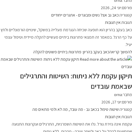
מחבר:
orna
פורסם:
יוני 24, 2026
קטגוריה:
כאב גב אצל נשים ומבוגרים - אתגרים ייחודיים
תגובות:
אין תגובות
כאב בעקב בהריון הוא תופעה שכיחה הנגרמת מעלייה במשקל, שינויים הורמונליים ולחץ
על כף הרגל. במאמר זה תמצאי פתרונות ביתיים מעשיים להקלה מיידית וטיפול עצמי
יעיל.
להמשך קריאה
כאב בעקב בהריון: פתרונות ביתיים פשוטים להקלה
תיקון עקמת ללא ניתוח: השיטות והתרגילים
שבאמת עובדים
מחבר:
orna
פורסם:
יוני 17, 2026
קטגוריה:
שיטות טיפול בכאב גב - מה עובד, מה לא ולמי מתאים מה
תגובות:
אין תגובות
עקמת אינה גזירת גורל. גלו את השיטות השמרניות, התרגילים ועקרונות התנועה
שמסייעים להקל על כאב ולשפר יציבה - מהבית, ללא ניתוח.