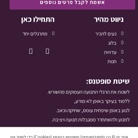
אשמח לקבל פרטים נוספים
ניווט מהיר
התחילו כאן
נעים להכיר
מתרגלים יחד
בלוג
עדויות
חנות
שיטת סופטנס:
לשנות
את הרגלי התנועה העמוקים מהשורש.
ללמוד
בעיקר באופן לא מודע,
לנוע
באופן שיפחית עומס, שחיקה וכאב.
למנוע ולהשתחרר
ממגבלות תנועה ויציבה.
בהנאה. מהבית. בפיג'מה.
אתר זה (ornapizanty.co.il) משתמש בעוגיות (Cookies) כדי לשפר את