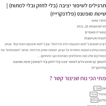
תרגילים לשיפור יציבה (בלי לחזק ובלי למתוח) |
שיטת סופטנס (פלדנקרייז)
מחבר:
orna
פורסם:
אוגוסט 18, 2021
קטגוריה:
מאמרים
תגובות:
אין תגובות
רובינו חוטאים ב"חטא התנועות הלא יצירתיות". וגם ב"חטא שיעמום המפרקים". אנחנו
נעים בעולם בתנועות החוזרות על עצמן. תנועות שאינן יצירתיות. אנחנו "משעממים" את
המפרקים שלנו (ואז מתפלאים כשנתפס הגב התחתון).…
להמשך קריאה
תרגילים לשיפור יציבה (בלי לחזק ובלי למתוח) | שיטת סופטנס
(פלדנקרייז)
מתי הכי נוח שניצור קשר ?
שם
אימייל
טלפון