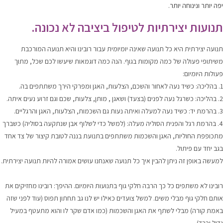
יפה יותר ונינוחה יותר
.
תנועות יצירתיות לטיפול ביציבה לא נכונה.
תנועה יצירתית
היא כל תנועה שאינה יומיומית עבור רובינו והיא תנועה המורכבת
משיתופי פעולה של כמה מקומות בגוף. הנה כמה דוגמאות שיעשו לכם שכל, מתוך
פעולות היומיום:
1. בהליכה: כשיד נעה לאחור והשכם, הצלעות, האגן ומפרקי הירך משתתפים בה.
2. בהליכה: כשרגל נעה לפנים (בצעד) ושאגן , מותן, צלעות, שכם וגם זרוע נעים איתה.
3. בהרמת יד: כשיד נעה למעלה ואיתה נעות גם השכמות, הצלעות, האגן והרגליים.
4. בהרמת רגל והפנית הסוליה מעלה: (למשל כדי לשלוף אבן שנתקעה בסוליה) כשברך
מתכופפת החוליות, האגן והשכמות משתתפים בתנועת בננה לטובת קיצור של צד אחד
בגב יחד עם פיתול.
למעשה באופן זה ניתן להבין איך כל תנועה שאנחנו עושים אמורה להיות תנועה יצירתית.
רובינו לא משתפים כל כך הרבה חלקי גוף בתנועות היומיום. ההיפך: רובינו מחזיקים את
אותם חלקי גוף מבלי משים. למשל צועדים כאילו יש לנו גב תחתון תפוס (עוד לפני שזה
באמת קורה) מבלי לשתף את האגן והשכמות (כמו אדם שקר לו והוא מתעטף במעיל