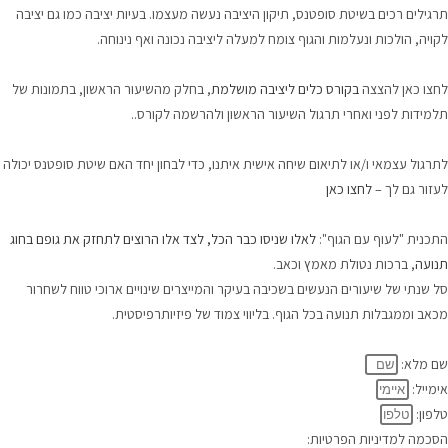
תרגילים רכים בשיטת סופטנס, תיקון היציבה נעשה מעצמו. בעיות יציבה כמו גם יציבה
לקויה, הולכות ונעלמות והגוף צומח למעלה ליציבה נכונה ואף נינוחה.
.
לחצו כאן להצצה
בקורס כלים ליציבה מושלמת
, בחלק מהשיעור הראשון, בתמונות של
תלמידות לפני ואחרי תרגול השיעור הראשון ולהרשמה לקורס..
.
לתרגול עצמאי ו/או לתיאום שיחה אישית איתנו, כדי לבחון יחד האם שיטת סופטנס יכולה
לעזור גם לך –
לחצו כאן
.
התכנית "לעוף עם הגוף":
לאלו שניסו כבר הכל, לצד אלו הרוצים לתחזק את גופם בחוג
תנועה
, ברכות נטולת מאמץ וכאב.
סל שנתי של שיעורים הנעשים בשכיבה בעיקר והמייצרים שינויים ארוכי טווח לשחרור
מכאב וממגבלות תנועה בכל הגוף. בליווי צמוד של פיזיותרפיסטית.
.
שם מלא:
אימייל:
טלפון:
הסכמה למדיניות הפרטיות: