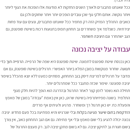
גדול וכבד).
ככל שאנחנו מתבגרים ולאורך השנים החזקות לא מודעות אלו הופכות את הגוף ליותר
ויותר נוקשה. אותם חלקי גוף שכן עובדים הופכים יותר ויותר שחוקים ולכן גם
כואבים. התהליך המזיק הזה רק מחמיר ככל שאנחנו מתבגרים, ונעים עם עוד פחות
יצירתיות. כשנלמד איך משחררים גב תחתון תפוס בתנועות רכות בשיטת סופטנס, גם
הגב ישתחרר וגם
היציבה תשתפר
.
עבודה על יציבה נכונה
כאן נכנסת שיטת סופטנס לתמונה. שיטת סופטנס היא שפה של הרפייה.
הרפייה תוך כדי
תנועה
. שחרור מנוקשות במובן המלא ביותר האפשרי. תרגילים בשיטת סופטנס, גם אם
מדובר על תרגילים לפריצת דיסק בגב התחתון, מסתיים כמעט ללא יוצא מהכלל בשיפור
יציבה ספונטני. שיפור שכזה מתגבר ככל שמתרגלים יותר.
תחילה הוא נשמר לזמן קצר לאחר התרגול ובהדרגה הוא הופך להיות חלק מגוף
התלמיד. בשונה מפיזיותרפיה בשיטת שרוט, כאן אין באמת "עבודה" במובן של מאמץ
והפעלת כח. יש כאן תרגול רך ומשחרר. מרגיע ולעיתים אף מרדים.
הזדקפות בתום שיעור מגיעה בקלות
ובלי שנרגיש והיא מפתיעה בכל פעם מחדש. יציבה
נכונה יכולה להגיע בלי שום מאמץ ובלי אף מתיחה. גם אם הגב התחתון כואב, אין צורך
בשום חגורת גב לתיקון יציבה. גם לא בשום מתקן יציבה לגב. רק מעצם התרגול של