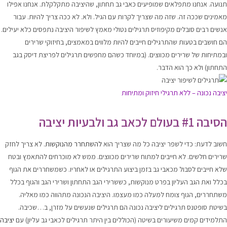
תנועה. אנחנו מתפלאים שמופיעים כאבי גב תחתון, שהיציבה מתקלקלת. אנחנו אפילו
מאמינים שככה זה. שזה מה שצריך לקרות עם הגיל. ולא. לא ככה צריך להיות. עבור
אנשים רבים סובלים מקיפוזיס תרגילים נטולי מאמץ לשיפור היציבה נתפסים כלא יעילים.
הם חושבים בטעות שהתרגילים חייבים להיות מלווים במאמצים, בחיזוקי שרירים
ובמתיחות של שרירים מכווצים. (במיוחד כשהם מחפשים תרגילים לפריצת דיסק בגב
התחתון) ולא כך הוא הדבר.
יציבה נכונה – ללא תרגילי חיזוק ומתיחות
הסיבה #1 בעולם לכאב גב ולבעיות יציבה
חשוב לדעת: כדי לשפר יציבה כל מה שצריך הוא
להשתחרר מהנוקשות
. לא צריך לחזק
שרירים חלשים. לא חייבים למתוח שרירים מכווצים. ממש לא מוכרחים להתאמץ ובטח
שלא חייבים לסבול מכאבי גב בזמן ביצוע התרגילים או לאחריו. כשמשחררים את הגוף
בכלל ואת הגב העליון בפרט מנוקשות, כששרירי הגב התחתון ושרירי הגב והגוף בכלל
משתחררים, הגוף צומח למעלה כמו מעצמו. היציבה הנכונה מתהווה כמו מאליה.
בשיטת סופטנס תרגילים ליציבה נכונה הם תרגילים שנעשים על מזרן, ב…שכיבה.
התלמידים קמים משיעורים בשיטה (הכוללים בין היתר תרגילים לכאבי גב עליון) עם
יציבה