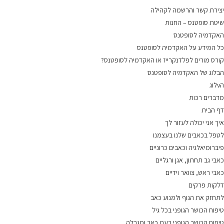
יצירת קשר והרשמה לקהילה
שיטת סופטנס – החנות
האקדמיה לסופטנס
כל המידע על האקדמיה לסופטנס
קורס מורים לפלדנקרייז או האקדמיה לסופטנס?
הבלוג של האקדמיה לסופטנס
הvלוג
מדברים רכות
דף הבית
איך אני יכולה לעזור לך
לטפל בכאבים שלנו בעצמנו
פיברומיאלגיה וכאבים כרוניים
כאבי גב תחתון, אגן ורגליים
כאבי ראש, צוואר וידיים
דלקות פרקים
לתחזק את הגוף ולמנוע כאב
טיפוח הכושר הגופני בכל גיל
טיפוח הכושר הגופני בעת כאב ומגבלה