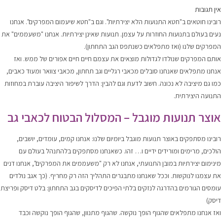
אין תגובות
רובינו חוטאים ב"
חטא התנועות הלא יצירתיות". וגם ב"חטא שיעמום המפרקים
". אנחנו
נעים בעולם בתנועות החוזרות על עצמן. תנועות שאינן יצירתיות. אנחנו "משעממים" את
המפרקים שלנו (ואז מתפלאים כשנתפס הגב התחתון).
אותם המפרקים שנולדו לגדולות מוצאים את עצמם חיים חיים אפורים של ממש. ואז
אנחנו מתפלאים שאנחנו סובלים מכאבי רגליים וגב תחתון, מכאבי צוואר ומעוד כאבים,
כמו גם מיציבה לא נכונה. חשוב לדעת וגם להבין: הדרך לשיפור היציבה עוברת במחוזות
התנועה היצירתית.
אוצר תנועות מוגבל – המסלול הבטוח לכאבי גב
רובינו מסתפקים באוצר תנועות מוגבל ביומיום שלנו: אנחנו קמים, עומדים, יושבים,
הולכים, מרימים ומורידים ידיים ו… זהו. כשאנחנו מסתפקים בלהתנהל בעולם עם
מינימום יצירתיות במובן התנועתי, אנחנו לא רק "משעממים את המפרקים", אנחנו דנים
את עצמנו לנוקשות. וככל שאנחנו מתבגרים התהליך הזה רק מחריף. (כך אגב נולדים
עומסים הגורמים בהדרגה לנזקים בלתי הפיכים לדיסקים בגב התחתון: בלט דיסק ופריצת
דיסק)
ואז אנחנו מתפלאים שהגוף הופך נוקשה. שהגוף מתנוון, שהגוף הופך נוקשה וכבד