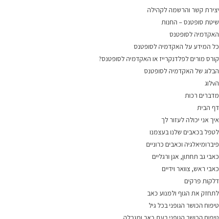
יצירת קשר והרשמה לקהילה
שיטת סופטנס – החנות
האקדמיה לסופטנס
כל המידע על האקדמיה לסופטנס
קורס מורים לפלדנקרייז או האקדמיה לסופטנס?
הבלוג של האקדמיה לסופטנס
הvלוג
מדברים רכות
דף הבית
איך אני יכולה לעזור לך
לטפל בכאבים שלנו בעצמנו
פיברומיאלגיה וכאבים כרוניים
כאבי גב תחתון, אגן ורגליים
כאבי ראש, צוואר וידיים
דלקות פרקים
לתחזק את הגוף ולמנוע כאב
טיפוח הכושר הגופני בכל גיל
טיפוח הכושר הגופני בעת כאב ומגבלה