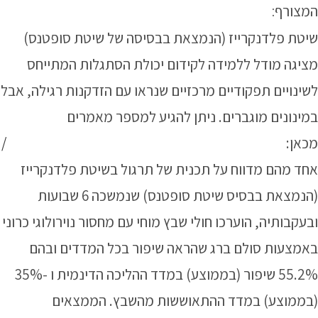
המצורף:
שיטת פלדנקרייז (הנמצאת בבסיסה של שיטת סופטנס)
מציגה מודל ללמידה לקידום יכולת הסתגלות המתייחס
לשינויים תפקודיים מרכזיים שנראו עם הזדקנות רגילה, אבל
במינונים מוגברים. ניתן להגיע למספר מאמרים
מכאן:
https://pubmed.ncbi.nlm.nih.gov/27619899/
אחד מהם מדווח על תכנית של תרגול בשיטת פלדנקרייז
(הנמצאת בבסיס שיטת סופטנס) שנמשכה 6 שבועות
ובעקבותיה, הוערכו חולי שבץ מוחי עם מחסור נוירולוגי כרוני
באמצעות סולם ברג שהראה שיפור בכל המדדים ובהם
55.2% שיפור (בממוצע) במדד ההליכה הדינמית ו -35%
(בממוצע) במדד ההתאוששות מהשבץ. הממצאים