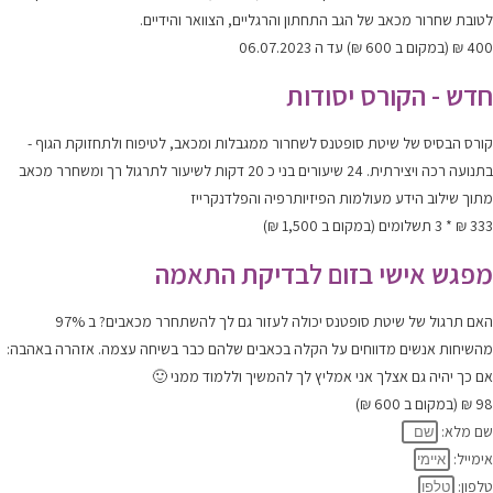
לטובת שחרור מכאב של הגב התחתון והרגליים, הצוואר והידיים.
400 ₪ (במקום ב 600 ₪) עד ה 06.07.2023
חדש - הקורס יסודות
קורס הבסיס של שיטת סופטנס לשחרור ממגבלות ומכאב, לטיפוח ולתחזוקת הגוף -
בתנועה רכה ויצירתית. 24 שיעורים בני כ 20 דקות לשיעור לתרגול רך ומשחרר מכאב
מתוך שילוב הידע מעולמות הפיזיותרפיה והפלדנקרייז
333 ₪ * 3 תשלומים (במקום ב 1,500 ₪)
מפגש אישי בזום לבדיקת התאמה
האם תרגול של שיטת סופטנס יכולה לעזור גם לך להשתחרר מכאבים? ב 97%
מהשיחות אנשים מדווחים על הקלה בכאבים שלהם כבר בשיחה עצמה. אזהרה באהבה:
אם כך יהיה גם אצלך אני אמליץ לך להמשיך וללמוד ממני 🙂
98 ₪ (במקום ב 600 ₪)
שם מלא:
אימייל:
טלפון: