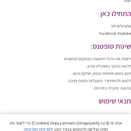
חנות
התחילו כאן
מתרגלים יחד
Facebook
Youtube
שיטת סופטנס:
לשנות
את הרגלי התנועה העמוקים מהשורש.
ללמוד
בעיקר באופן לא מודע,
לנוע
באופן שיפחית עומס, שחיקה וכאב.
למנוע ולהשתחרר
ממגבלות תנועה ויציבה.
בהנאה. מהבית. בפיג'מה.
תנאי שימוש
תקנון האתר
|
מדיניות הפרטיות
אתר זה (ornapizanty.co.il) משתמש בעוגיות (Cookies) כדי לשפר את
כל הזכויות שמורות לאורנה פיזנטי ©
חווית הגלישה ולהתאים עבורך תוכן.
למדיניות הפרטיות
.