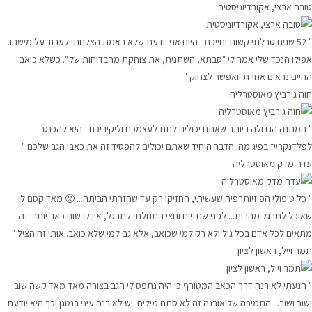
טובה ארצי, אקורדיוניסטית
" 52 שנים סבלתי קשות וחייכתי. היום אני יודעת שלא באמת הצלחתי לעבוד על מישהו.
אפילו הנכד שלי אמר לי "סבתא, השתנית, את צוחקת מהבדיחות שלי". כשלא כואב
החיים נראים אחרת. ואפשר לצחוק "
חוה גורביץ מאוסטרליה
" המתנה הגדולה ביותר שאתם יכולים לתת לעצמכם וליקיריכם - היא להכנס
לפלדנקרייז בפיג'מה. הדבר היחיד שאתם יכולים להפסיד זה את כאבי הגב שלכם "
עדה מדק מאוסטרליה
" כל טיפולי הפיזיותרפיה שעשיתי, החזיקו רק עד שחזרתי הביתה... 🙁 מאד קסם לי
שאוכל לתרגל מהבית... לפני שנתיים וחצי התחלתי לתרגל, אין לי שום כאב יותר. זה
מתאים לכל אדם בכל גיל ולא רק למי שכואב, אלא גם למי שלא כואב. אותי זה הציל "
תמר וייל, ראשון לציון
" הגעתי לאורנה דרך הכאב המטורף כי היה נתפס לי הגב בצורה מאד מאד קשה שוב
ושוב ושוב... התמיכה של אורנה זה לא סתם מילים. יש לאורנה עיני רנטגן וכך היא יודעת