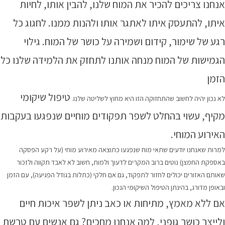
אנחנו צריכים להכיר את המוח שלנו, להבין אותו, לחיות
איתו, להתעסק איתו לאתגר אותו ולהנות ממנו. לחגוג כל
רגע של שימור, קידום ושמירה על כושר של המוח. גילוי
הגמישות של המוח מנחה אותנו לתחזק את הלמידה שלנו כל
הזמן
טיפול שיקומי
לא נכון יהיה לחשוב שהתחזוקה הזו היא מחוץ לשליטה שלנו.
מקיף, עשוי בהחלט לשפר תפקודים מוחיים שנפגעו בעקבות
האירוע המוחי
.
למרות שאנחנו יודעים שתאי מוח שנפגעו כתוצאה מאירוע מוחי
(
על רקע הפסקה
באספקת החמצן
)
נוטים ברוב המקרים לדעוך ולמות,
חשוב לא לאבד תקווה ולזכור
שאותם האזורים יכולים לחזור לתפקוד, גם אם חלקי (כתלות בגודל הפגיעה), עם הזמן
ובאופן מדורג, בהינתן
הטיפול השיקומי הנכון
.
אם ללא מאמץ, מתיחות או כאב ניתן לשפר איכות חיים
ולייצר כושר גופני, למה אנחנו מחכים? גם אנשים עם טרשת