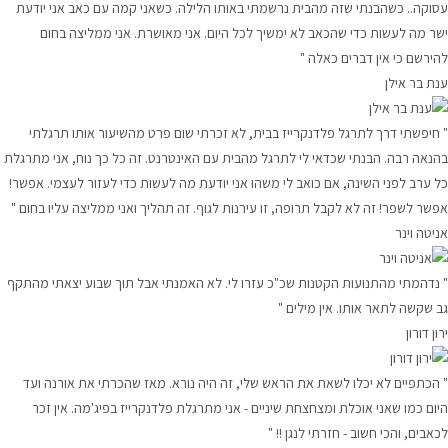
עסוקה.. כשהבנתי שזה מהבית נרשמתי באותו הלילה. כשאני קמה עם כאב אני יודעת
ישר מה לעשות כדי שהכאב לא ימשיך לכל היום. אני מאושרת. אני ממליצה בחום
להירשם כי אין דברים כאלה "
ענת בר אילן
" חיפשתי דרך לתרגל פלדנקרייז בבית, לא זכרתי שום פרט מהשיעור אותו תרגלתי
בהנאה רבה. הבנתי שכדאי לי לתרגל מהבית עם האינטרנט. זה כל כך נוח, אני מתרגלת
כל ערב לפני השינה, אם כואב לי משהו אני יודעת מה לעשות כדי לעזור לעצמי. אפשר!
אפשר לשפר! זה לא לקבל תרופה, זו עירנות לגוף. זה תהליך ואני ממליצה עליו בחום "
אניטה וינר
" נדהמתי מהתנועות הקטנות שכ"כ עזרו לי. לא האמנתי אבל תוך שבוע יצאתי מהתקף
גב שקשה לתאר אותו. אין מילים "
ירון דורון
" הכתפיים לא יכלו לשאת את הראש שלי, זה היה נורא. מאז שהכרתי את אורנה ועד
היום כמו שאני אוכלת ומצחצחת שיניים - אני מתרגלת פלדנקרייז בפיג'מה. אין זכר
לכאבים, והכי חשוב - חזרתי לנגן !! "