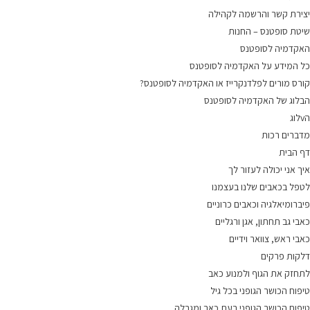
יצירת קשר והרשמה לקהילה
שיטת סופטנס – החנות
האקדמיה לסופטנס
כל המידע על האקדמיה לסופטנס
קורס מורים לפלדנקרייז או האקדמיה לסופטנס?
הבלוג של האקדמיה לסופטנס
הvלוג
מדברים רכות
דף הבית
איך אני יכולה לעזור לך
לטפל בכאבים שלנו בעצמנו
פיברומיאלגיה וכאבים כרוניים
כאבי גב תחתון, אגן ורגליים
כאבי ראש, צוואר וידיים
דלקות פרקים
לתחזק את הגוף ולמנוע כאב
טיפוח הכושר הגופני בכל גיל
טיפוח הכושר הגופני בעת כאב ומגבלה