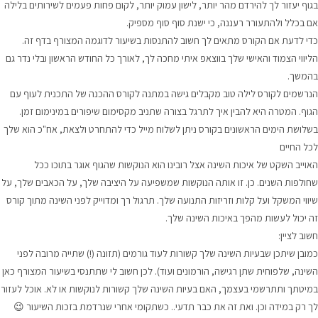
בגוף יעזור לך להירדם מהר יותר, לישון עמוק יותר, לקום פחות פעמים לשירותים בלילה
אם בכלל ולהתעורר רעננה, כי ישנת סוף סוף מספיק.
כדי לדעת אם הקורס מתאים לך חשוב להתנסות בשיעור לדוגמה המצורף בדף זה.
הליווי הצמוד והאישי שלך בווצאפ איתי מחכה לך, לאורך כל החודש הראשון ובלי נדר גם
בהמשך.
הנרשמים לקורס לילה טוב מקבלים גישה במתנה לקורס ההכנה של התכנית לעוף עם
הגוף. המטרה היא להבין איך לתרגל בצורה שתניב מקסימום שיפורים במינימום זמן.
בשלושת הימים הראשונים בקורס ניתן לשלוח מייל כדי להתחרט ולצאת, אח"כ הוא שלך
לכל החיים
האוייב השקט של איכות השינה
אצל רובינו הוא הנוקשות שהגוף אוגר בתוכו ככל
שחולפות השנים. כן. זו אותה הנוקשות שמשפיעה על היציבה שלך, על הכאבים שלך, על
שיווי המשקל ועל קלות וזריזות התנועה שלך. תרגול רך ומדוייק לפני השינה מתוך קורס
זה יכול לעשות מהפך באיכות השינה שלך.
חשוב לציין:
כמובן שיתכן שבעיות השינה שלך קשורות לעוד גורמים (תזונה (!) שתייה מרובה לפני
השינה, שלפוחית שתן רגישה, הורמונים ועוד). לכן חשוב לי שתתנסי בשיעור המצורף כאן
במיטתך ותתרשמי בעצמך, האם בעיות השינה שלך קשורות לנוקשות או לא. אוכל לעזור
לך רק במידה וכן. ואת זה את כבר תדעי.. כשתקומי אחרי שנרדמת בזכות השיעור 😉