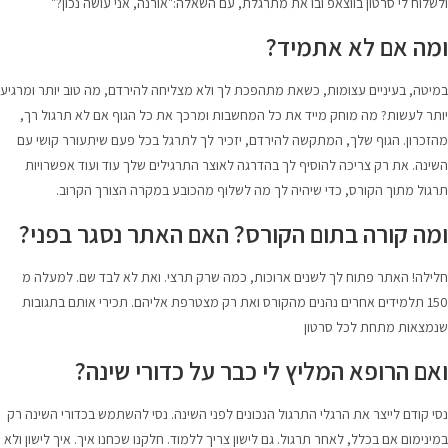
ולשלוח לי סרטון בווצאפ ובו את מתרגלת, עם השאלה:"אורנה, אני עושה נכון?"
ומה אם לא אתמיד?
במיטה, בעיניים עצומות, כשאת מתהפכת לך ולא מצליחה להירדם, מה טוב יותר ומרגיע
יותר לעשות? מה מוחק מייד את כל המחשבות ומרכך את כל הגוף אם לא תרגול רך,
מהזכרון. הגוף שלך, המתקשה להירדם, יזכיר לך לתרגל בכל פעם שיתעורר קושי עם
השינה. את רק צריכה להוסיף לך בהדרגה לאוצר התרגילים שלך עוד ועוד אפשרויות
תרגול מתוך הקורס, כדי שיהיה לך מה לשלוף מהכובע במקרה הצורך הקרוב.
ומה קורה בתום הקורס? האם האתר נסגר בפני?
חלילה! האתר פתוח לך לשנים ארוכות, כמה שרק תרצי. ואת לא לבד שם. למעלה מ
150 תלמידים אחרים נהנים מהקורס ואת רק מצטרפת אליהם. תכירי אותם בתגובות
שנמצאות מתחת לכל סרטון
ואם הרופא המליץ לי כבר על כדורי שינה?
נסי קודם לייצר את הרגלי התרגול הנכונים לפני השינה. נסי להשתמש בכדורי השינה רק
במינימום אם בכלל, לאחר תרגול. גם לישון צריך ללמוד. חלקנו שכחנו איך. איך לישון ולא