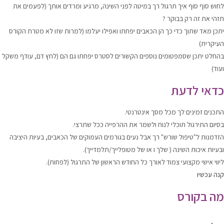
לחוש סוף סוף איך תרגול רך במיטה לפני השינה, מרגיע ומרדים אותך (לפעמים את
תזהי את זה רק בבוקר ?
יתכן מאד שתוך כדי כך הן הכאבים יפחתו ואפילו יעלמו (למרות שזו לא מטרת הקורס
העיקרית)
בהחלט יתכן שסמפטומים נוספים הקשורים לסטרס יפחתו גם הם (לחץ דם, עודף משקל
ועוד)
כדאי לדעת
התכנים זמינים לך מכל מסך אינטרנטי.
בסיום התירגול תוכלי לנוח ולשמר את ההרפייה ככל שתרצי.
הזדמנות ל"טיפול שורש" רך אבל נעים בגורמים העמוקים של הכאבים, בעיות היציבה
ובעיות איכות השינה ( שלך ו או של מטופלייך/תלמדייך).
ליווי אישי מקצועי צמוד לאורך כל החודש הראשון של התרגול (לפחות).
קנה עכשיו
מה בקורס