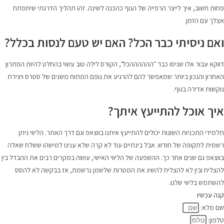
פחות חשוב, איך לייצר הרפייה של הגוף כהכנה לשינה. זהו תהליך הדרגתי שיתפתח
אצלך עם הזמן.
ואם ניסיתי כבר הכל? האם יש טעם לנסות בכלל?
דווקא עבור אלו שניסו כבר "ההההההכל", הקורס לילה טוב עשוי בהחלט להיות הפתרון
האחרון והנכון ביותר שמאפשר להם להרגיע את גופם המתוח משנים של סטרס ויצירת
נוקשות אדירה בגוף.
איך אוכל להתייעץ איתך?
תלמידי התכניות השונות יכולים להתייעץ איתנו בווצאפ וגם דרך האתר. הליווי ניתן
רשמית לתקופה של חודש. אבל בינתיים עוד לא קרה שלא ענינו למישהו ששלח שאלה
בווצאפ גם שנים אחר כך. ההשפעה של הליווי האישי, עושה במקרים רבים את ההבדל בין
להצליח ובין לא להצליח להשיג את המטרות שלשמן נרשמת, אז בבקשה לא להסס
להשתמש בליווי שלנו.
קנה עכשיו
שם מלא:
טלפון: