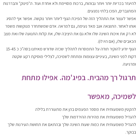
להיעזר בכריות יותר ויותר גבוהות, ברכות מסויימת ולא אחרת ועוד. ה"פינוק" והבררנות
המתגברים, הפכו בלתי נמנעים.
אפשר לעצור את התהליך הזה של הפיכת הגוף ליותר ויותר נוקשה. אפשר אף להסיג
אותו לאחור. התוצאה אגב מאד נעימה, גם למראה. אדם שמשתחרר מנוקשות משפר
לא רק את איכות השינה שלו אלא גם את היציבה שלו, את קלות התנועה שלו ואת מצב
הכאבים שלו, (אם היו לו).
הגוף יודע להוקיר תודה על התמסרות לתהליך שכזה שדורש מאיתנו בסה"כ כ 15-45
דקות לפני השינה, בעיניים עצומות ומתחת לשמיכה, לצלילי מוסיקת רקע שקטה
ומרגיעה.
תרגול רך מהבית. בפיג'מה. אפילו מתחת
לשמיכה, מאפשר
להקטין משמעותית את מספר הפעמים בהן את מתעוררת בלילה
להגדיל משמעותית את מהירות ההירדמות שלך
להגדיל משמעותית את כמות שעות השינה שלך ובהתאם את תחושת העירנות שלך
בבוקר.