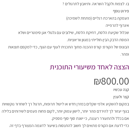
בו. לצפות ולקבל השראה. ותיאבון לתרגולים ?
פירוט נוסף
העמקה בהארכת רגליים (מתחת לשמיכה)
איגרוף להרפייה
שכלול שקיעת הלסת, דחיקת הלסת, שילובים עם גלגולי אגן סימטריים ושלא
המסת הדבק הבין-חולייתי במגוון ווריאציות.
הבונוס של הקורס: קורס ההכנה מתוך התכנית לעוף עם הגוף, כדי למקסם תוצאות
ומהר.
הצצה לאחד משיעורי התוכנית
₪
800.00
קנה עכשיו
קצר ולענין
במקום להשקיע אלפי שקלים במזרן חדש או ליטול תרופות, תרגול רך לשחרור נוקשויות
בגוף יעזור לך להירדם מהר יותר, לישון עמוק יותר, לקום פחות פעמים לשירותים בלילה
אם בכלל ולהתעורר רעננה, כי ישנת סוף סוף מספיק.
כדי לדעת אם הקורס מתאים לך חשוב להתנסות בשיעור לדוגמה המצורף בדף זה.