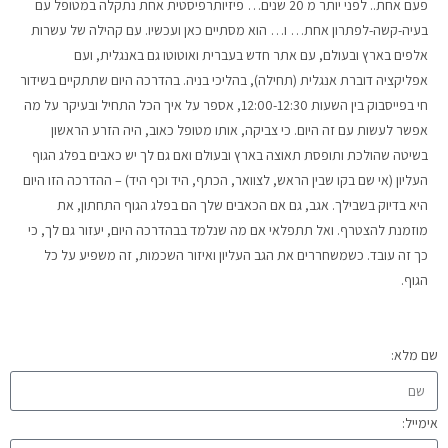
פעם אחת.. לפני יותר מ 20 שנים… פיזיותרפיסטית אחת נתקלה במטופל עם
בעיה-קשה-לפתרון אחת… ו… הוא מסתיים כאן ועכשיו. עם קהילה של עשרות
אלפים בארץ ובעולם, עם אתר חדש בעברית ואוטוטו גם באנגלית, ועם
אפליקציה דוברת אנגלית (תחילה), בהליכי בניה. בהדרכה היום שתתקיים בשידור
חי בפייסבוק בין השעות 12:00-12:30, אספר על איך הכל התחיל ובעיקר על מה
אפשר לעשות עם זה היום. כי צביקה, אותו מטופל כאוב, היה הזרע הראשון
בשיטה שהולכת ותופסת תאוצה בארץ ובעולם ואם גם לך יש כאבים בפלג הגוף
העליון (אי שם בקו שבין הראש, לצוואר, הכתף, היד וכף היד) – ההדרכה הזו היום
היא בדיוק בשבילך. אגב, גם אם הכאבים שלך הם בפלג הגוף התחתון, את
מוזמנת להצטרף. ואל תתפלאי אם מה שנלמד בבהדרכה היום, יעזור גם לך, כי
כך זה עובד. כשמשחררים את הגב העליון ואיזור השכמות, זה משפיע על כל
הגוף.
שם מלא:
אימייל: