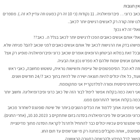
אין תגובות
כאב כרוני… פיברומיאלגיה.. 11 נקודות (כי 10 זה רק כמעט וזה עדיין לא זה..). מספרים
לנו שזה קורה רק לאנשים רגישים יותר לכאב..
ואולי זה לא נכון?
אולי
אותם אנשים כאובים הפכו לרגישים יותר לכאב בגלל ה.. כאב??
מישהו בדק את הרגישות לכאב של אותם אנשים כאובים לפני שכאב להם? מניחה שלא.
ובכל זאת במלוא הביטחון הרופאים אומרים שכאב כרוני ופיברומיאלגיה מופיע רק אצל
אותם אנשים שמוח שלהם לא מפרש נכון את הבעיה.
וזה לא הכל. הסימפטומים של עייפות ותשישות נוראית, טשטוש מחשבה, כאבי ראש
ועוד, כל אלו יכולים להיות תוצאה ישירה של להיות בתוך כאב 24/7 חודשים ושנים.
כפיזיותרפיסטית ומורה לפלדנקרייז אני מתקוממת.
אני רואה כמה בקלות אפשר ליפול לבור הזה של כאב כרוני ופיברומיאליגה. וחשוב יותר
כמה בקלות אפשר להתרומם ממנו.
אני מזמינה אותך ללמוד את הכלים הטובים ביותר של שיטת סופטנס לשחרור מכאב
כרוני ומכאבים של פיברומיאלגיה בסדנה בזום שתתקיים ב 10.10.2023, (אחרי החגים).
מי שמצטרפים עכשיו יכולים כבר להתחיל ולתרגל לקראת הסדנה מתוך מדיטציית
סופטנס., אותה מקבלים במתנה רק מי שנרשמים עד תום החג.
קישור לכל המידע ולהרשמה בתגובה הראשונה.