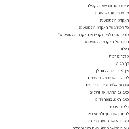
יצירת קשר והרשמה לקהילה
שיטת סופטנס – החנות
האקדמיה לסופטנס
כל המידע על האקדמיה לסופטנס
קורס מורים לפלדנקרייז או האקדמיה לסופטנס?
הבלוג של האקדמיה לסופטנס
הvלוג
מדברים רכות
דף הבית
איך אני יכולה לעזור לך
לטפל בכאבים שלנו בעצמנו
פיברומיאלגיה וכאבים כרוניים
כאבי גב תחתון, אגן ורגליים
כאבי ראש, צוואר וידיים
דלקות פרקים
לתחזק את הגוף ולמנוע כאב
טיפוח הכושר הגופני בכל גיל
טיפוח הכושר הגופני בעת כאב ומגבלה