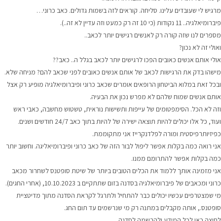
מרגיש לי שעובדים עלינו. סליחה. קוראים לזה בשמות גדולים. כאב כרוני…
פיברומיאלגיה.. 11 נקודות (כי 10 זה רק כמעט וזה עדיין לא זה..).
מספרים לנו שזה קורה רק לאנשים רגישים יותר לכאב..
ואולי זה לא נכון?
אולי
אותם אנשים כאובים הפכו לרגישים יותר לכאב בגלל ה.. כאב??
מישהו בדק את הרגישות לכאב של אותם אנשים כאובים לפני שכאב להם? מניחה שלא.
ובכל זאת במלוא הביטחון הרופאים אומרים שכאב כרוני ופיברומיאלגיה מופיע רק אצל
אותם אנשים שמוח שלהם לא מפרש נכון את הבעיה.
וזה לא הכל. הסימפטומים של עייפות ותשישות נוראית, טשטוש מחשבה, כאבי ראש
ועוד, כל אלו יכולים להיות תוצאה ישירה של להיות בתוך כאב 24/7 חודשים ושנים.
כפיזיותרפיסטית ומורה לפלדנקרייז אני מתקוממת.
אני רואה כמה בקלות אפשר ליפול לבור הזה של כאב כרוני ופיברומיאליגה. וחשוב יותר
כמה בקלות אפשר להתרומם ממנו.
אני מזמינה אותך ללמוד את הכלים הטובים ביותר של שיטת סופטנס לשחרור מכאב
כרוני ומכאבים של פיברומיאלגיה בסדנה בזום שתתקיים ב 10.10.2023, (אחרי החגים).
מי שמצטרפים עכשיו יכולים כבר להתחיל ולתרגל לקראת הסדנה מתוך מדיטציית
סופטנס., אותה מקבלים במתנה רק מי שנרשמים עד תום החג.
לחיצה כאן לכל המידע ולהרשמה לסדנה