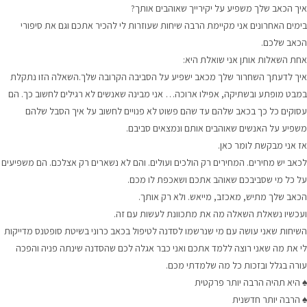
איך הכאב שלך משפיע על יקירייך שאוהבים אותך?
בימים האחרונים אני מקיימת הרבה שיחות שעוזרות לי להכיר אתכם וגם את סיפורי
הכאב שלכם.
אחת השאלות אותן אני שואלת היא:
איך לדעתך השחרור שלך מכאב ישפיע על הסביבה הקרובה שלך.
השאלה הזו נתקלת
במבט מופתע ובשתיקה, אפילו ארוכה… אני מבינה שאנשים לא רגילים לחשוב כך. הם
עסוקים כל כך בכאב שלהם עד שהם פשוט לא פנויים לחשוב על איך הסבל שלהם
משפיע על האנשים שאוהבים אותם ונמצאים סביבם.
אז אני מבקשת לומר כאן.
לכאב יש מחירים. המחירים רק הולכים ועולים. והם לא נשארים רק אצלכם. הם משפיעים
על כל מי שסביבכם שאוהב אתכם ושאכפת לו מכם.
הכאב שלך מתיש, מאכזב, מייאש. ולא רק אותך.
ועכשיו נשאלת השאלה מה את מתכוונת לעשות עם זה.
השיחות שאני עושה עם מי שנרשמו לסדנה לטיפול בכאב כרוני בשיטת סופטנס מדייקות
לי את מה שאני רוצה ללמד אתכם ואני כבר אגלה לכם שהסדנה שינתה פניה והפכה
עורה בגלל ובזכות כל מה שלמדתי מכם.
♠ היא תהיה הרבה יותר פרקטית
♠ הרבה יותר חדשנית