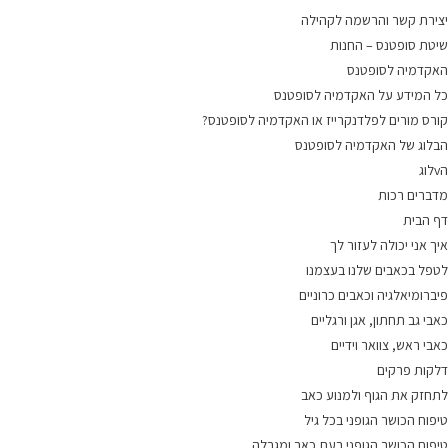
יצירת קשר והרשמה לקהילה
שיטת סופטנס – החנות
האקדמיה לסופטנס
כל המידע על האקדמיה לסופטנס
קורס מורים לפלדנקרייז או האקדמיה לסופטנס?
הבלוג של האקדמיה לסופטנס
הvלוג
מדברים רכות
דף הבית
איך אני יכולה לעזור לך
לטפל בכאבים שלנו בעצמנו
פיברומיאלגיה וכאבים כרוניים
כאבי גב תחתון, אגן ורגליים
כאבי ראש, צוואר וידיים
דלקות פרקים
לתחזק את הגוף ולמנוע כאב
טיפוח הכושר הגופני בכל גיל
טיפוח הכושר הגופני בעת כאב ומגבלה