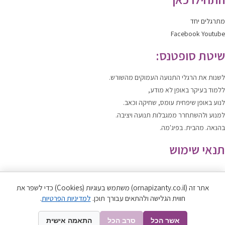
מתרגלים יחד
Facebook
Youtube
שיטת סופטנס:
לשנות
את הרגלי התנועה העמוקים מהשורש.
ללמוד
בעיקר באופן לא מודע,
לנוע
באופן שיפחית עומס, שחיקה וכאב.
למנוע ולהשתחרר
ממגבלות תנועה ויציבה.
בהנאה. מהבית. בפיג'מה.
תנאי שימוש
תקנון האתר
|
מדיניות הפרטיות
אתר זה (ornapizanty.co.il) משתמש בעוגיות (Cookies) כדי לשפר את
כל הזכויות שמורות לאורנה פיזנטי ©
חווית הגלישה ולהתאים עבורך תוכן.
למדיניות הפרטיות
.
Developed by SPARK MEDIA | 2012-2021
אשר הכל
סרב הכל
התאמה אישית