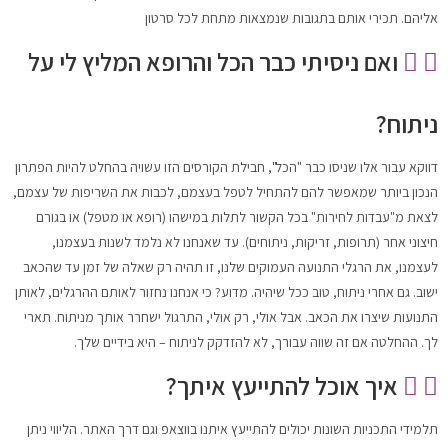
אליהם. תכירי אותם בתגובות שנמצאות מתחת לכל סרטון
ואם ניסיתי כבר הכל והרופא המליץ לי על
ניתוח?
דווקא עבור אלו שניסו כבר "הכל", חבילת הקורסים הזו עשויה בהחלט להיות הפתרון
הנכון ביותר שמאפשר להם להתחיל לטפל בעצמם, לכבות את השריפות של עצמם,
לצאת מ"עבדות לחירות" בכל הקשור לתלות במישהו (רופא או מטפל) או בגורם
חיצוני אחר (תרופות, זריקות, ניתוחים). עד שאנחנו לא נלמד לשנות בעצמנו,
לעצמנו, את הרגלי התנועה העמוקים שלנו, זו תהיה רק שאלה של זמן עד שהכאב
ישוב. גם אחרי ניתוח, טוב ככל שיהיה. מדוע? כי אנחנו נחזור לאותם ההרגלים, לאותן
התנועות שיצרו את הכאב. אבל אולי, רק אולי, התרגול ישחרר אותך מניתוח. תארי
לך. ההחלטה אם זה שווה עבורך, לא להזדקק לניתוח – היא בידיים שלך.
איך אוכל להתייעץ איתך?
תלמידי התכניות השונות יכולים להתייעץ איתנו בווצאפ וגם דרך האתר. הליווי ניתן