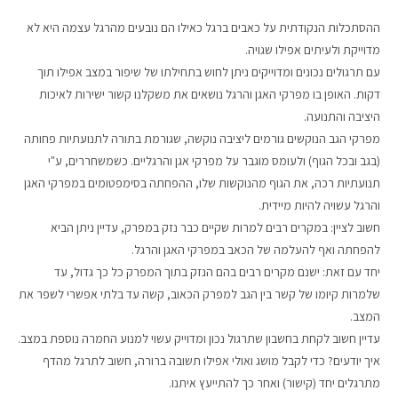
ההסתכלות הנקודתית על כאבים ברגל כאילו הם נובעים מהרגל עצמה היא לא
מדוייקת ולעיתים אפילו שגויה.
עם תרגולים נכונים ומדוייקים ניתן לחוש בתחילתו של שיפור במצב אפילו תוך
דקות. האופן בו מפרקי האגן והרגל נושאים את משקלנו קשור ישירות לאיכות
היציבה והתנועה.
מפרקי הגב הנוקשים גורמים ליציבה נוקשה, שגורמת בתורה לתנועתיות פחותה
(בגב ובכל הגוף) ולעומס מוגבר על מפרקי אגן והרגליים. כשמשחררים, ע"י
תנועתיות רכה, את הגוף מהנוקשות שלו, ההפחתה בסימפטומים במפרקי האגן
והרגל עשויה להיות מיידית.
חשוב לציין:
במקרים רבים למרות שקיים כבר נזק במפרק, עדיין ניתן הביא
להפחתה ואף להעלמה של הכאב במפרקי האגן והרגל.
יחד עם זאת:
ישנם מקרים רבים בהם הנזק בתוך המפרק כל כך גדול, עד
שלמרות קיומו של קשר בין הגב למפרק הכאוב, קשה עד בלתי אפשרי לשפר את
המצב.
עדיין חשוב לקחת בחשבון שתרגול נכון ומדוייק עשוי למנוע החמרה נוספת במצב.
איך יודעים?
כדי לקבל מושג ואולי אפילו תשובה ברורה, חשוב לתרגל מהדף
מתרגלים יחד
(קישור) ואחר כך להתייעץ איתנו.