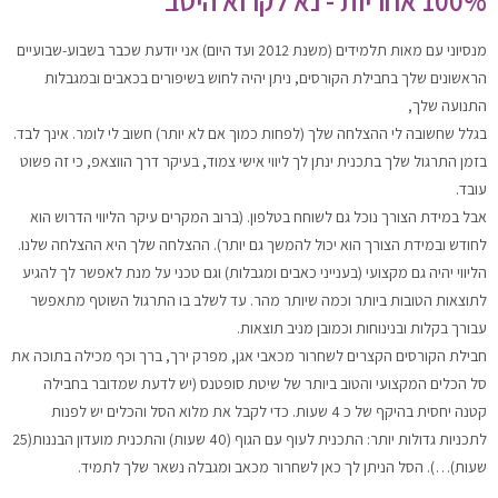
100% אחריות - נא לקרוא היטב
מנסיוני עם מאות תלמידים (משנת 2012 ועד היום) אני יודעת שכבר בשבוע-שבועיים
הראשונים שלך בחבילת הקורסים, ניתן יהיה לחוש בשיפורים בכאבים ובמגבלות
התנועה שלך,
בגלל שחשובה לי ההצלחה שלך (לפחות כמוך אם לא יותר) חשוב לי לומר. אינך לבד.
בזמן התרגול שלך בתכנית ינתן לך ליווי אישי צמוד, בעיקר דרך הווצאפ, כי זה פשוט
עובד.
אבל במידת הצורך נוכל גם לשוחח בטלפון. (ברוב המקרים עיקר הליווי הדרוש הוא
לחודש ובמידת הצורך הוא יכול להמשך גם יותר). ההצלחה שלך היא ההצלחה שלנו.
הליווי יהיה גם מקצועי (בענייני כאבים ומגבלות) וגם טכני על מנת לאפשר לך להגיע
לתוצאות הטובות ביותר וכמה שיותר מהר. עד לשלב בו התרגול השוטף מתאפשר
עבורך בקלות ובנינוחות וכמובן מניב תוצאות.
חבילת הקורסים הקצרים לשחרור מכאבי אגן, מפרק ירך, ברך וכף מכילה בתוכה את
סל הכלים המקצועי והטוב ביותר של שיטת סופטנס (יש לדעת שמדובר בחבילה
קטנה יחסית בהיקף של כ 4 שעות. כדי לקבל את מלוא הסל והכלים יש לפנות
לתכניות גדולות יותר: התכנית לעוף עם הגוף (40 שעות) והתכנית מועדון הבננות(25
שעות)…). הסל הניתן לך כאן לשחרור מכאב ומגבלה נשאר שלך לתמיד.