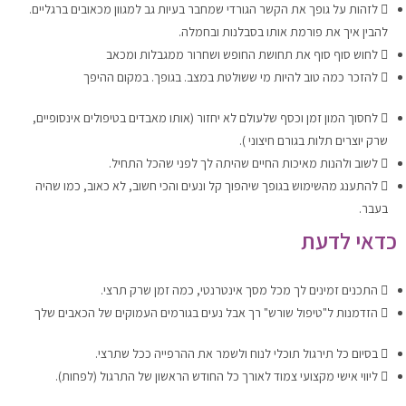
לזהות על גופך את הקשר הגורדי שמחבר בעיות גב למגוון מכאובים ברגליים.
להבין איך את פורמת אותו בסבלנות ובחמלה.
לחוש סוף סוף את תחושת החופש ושחרור ממגבלות ומכאב
להזכר כמה טוב להיות מי ששולטת במצב. בגופך. במקום ההיפך
לחסוך המון זמן וכסף שלעולם לא יחזור (אותו מאבדים בטיפולים אינסופיים,
שרק יוצרים תלות בגורם חיצוני ).
לשוב ולהנות מאיכות החיים שהיתה לך לפני שהכל התחיל.
להתענג מהשימוש בגופך שיהפוך קל ונעים והכי חשוב, לא כאוב, כמו שהיה
בעבר.
כדאי לדעת
התכנים זמינים לך מכל מסך אינטרנטי, כמה זמן שרק תרצי.
הזדמנות ל"טיפול שורש" רך אבל נעים בגורמים העמוקים של הכאבים שלך
בסיום כל תירגול תוכלי לנוח ולשמר את ההרפייה ככל שתרצי.
ליווי אישי מקצועי צמוד לאורך כל החודש הראשון של התרגול (לפחות).