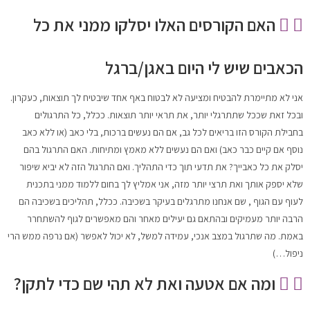
האם הקורסים האלו יסלקו ממני את כל
הכאבים שיש לי היום באגן/ברגל
אני לא מתיימרת להבטיח ומציעה לא לבטוח באף אחד שיבטיח לך תוצאות, כעקרון.
ובכל זאת שככל שתתרגלי יותר, את תראי יותר תוצאות. ככלל, כל התרגולים
בחבילת הקורס הזו בריאים לכל גב, אם הם נעשים ברכות, בלי כאב (או ללא כאב
נוסף אם קיים כבר כאב) ואם הם נעשים ללא מאמץ ומתיחות. האם התרגול בהם
יסלק את כל כאבייך? את תדעי תוך כדי התהליך. ואם התרגול הזה לא יביא שיפור
שלא יספק אותך ואת תרצי יותר מזה, אני אמליץ לך בחום ללמוד ממני בתכנית
לעוף עם הגוף , שם אנחנו מתרגלים בעיקר בשכיבה. ככלל, תהליכים בשכיבה הם
הרבה יותר מעמיקים ובהתאם גם יעילים מאחר והם מאפשרים לגוף להשתחרר
באמת. מה שתרגול במצב אנכי, עמידה למשל, לא יכול לאפשר (אם נרפה ממש הרי
ניפול…)
ומה אם אטעה ואת לא תהי שם כדי לתקן?