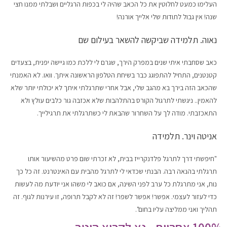
העלימו כמעט לחלוטין את כל הכאב שהיה לי בכפות הרגליים ושבלתי ממנו חצי
שנה! אין גבול לתודות שלי אלייך אורנה!
נאוה. תלמידה שביקשה להשאר בעילום שם
כאב שסחבתי איתי שנים במפרק הירך, שגרם לי ללכת כמו גיישה יפנית, בצעדים
קטנטנים, התחיל להתפוגג כבר בשיחת הטלפון הראשונה איתך. וואו. לא האמנתי
שהכאב הזה בירך בא מהגב שלי, אבל אחרי שתרגלתי איתך לא יכולתי יותר שלא
להאמין.. ניגשתי לתרגול הקורס בהתלהבות שלא אכזבה גור כלבים עולץ ולא
התאכזבתי. מודה לך על השחרור שהבאת לי כשתרגלתי את תרגילייך.
אניטה וינר. תלמידה
"חיפשתי דרך לתרגל פלדנקרייז בבית, לא זכרתי שום פרט מהשיעור אותו
תרגלתי בהנאה רבה. הבנתי שכדאי לי לתרגל מהבית עם האינטרנט. זה כל כך
נוח, אני מתרגלת כל ערב לפני השינה, אם כואב לי משהו אני יודעת מה לעשות
כדי לעזור לעצמי. אפשר! אפשר לשפר! זה לא לקבל תרופה, זו עירנות לגוף. זה
תהליך ואני ממליצה עליו בחום".