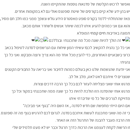
ואפשר לרכוש הקלטות של סדנאות נוספות שהתקיימו השנה.
יש בהן ידע שלא קיים בקורסים של שיטת סופטנס ואולי גם לא במקומות אחרים.
מאז שהתחלתי ללמד בקורס סופט מאסטרס הידע גולש ונשפך ממני כמו חלב חם מסיר,
והוא וגם אני כמהים להגיע איתו לכמה שיותר אנשים ולשחרר אותם מכאב.
תמונה באדיבות
חיים קמחי
המופלא
זה הולך להיות שונה מכל מה שתכננתי. ובגללכם
אני כל כך נהנית להקשיב לכם! עשיתי המון שיחות עם הנרשמים לסדנה לטיפול בכאב
כרוני בשבועיים האחרונים, כדי להבין מכל אחד מה הוא צריך ורוצה ומבקש. ואני כל כך
נהניתי.
אני
יודעת שהנשמות שלנו כאן בעולם כמהות לחיבור ואני בריאה על החבורים הקטנים
שנוצרים לי איתכם לאט לאט, מלב אל לב.
מרגש אותי שאני מצליחה לעזור לכם בכל כך הרבה דרכים וצורות.
מרגש אותי שהסדנה הזו הולכת להיות כל כך שונה ממה שתכננתי במקור וכל כך
מדוייקת לצרכים של כל מי שדיברתי איתו
אם היום הייתי מחפשת שם חדש לסדנה , אז השם היה "בגוף אני מבינ/ה"
כי זה מה שאני מתכננת לעשות איתכם בסדנה. לגרום לכם להרגיש בגוף מה זה סופטנס.
וזה הרבה מעבר להבנה של התרגול הזה או האחר.
זו הרשות לקחת לעצמנו את הרכות כדרך תרגול וכבר יש לא מעט תלמידים שלי