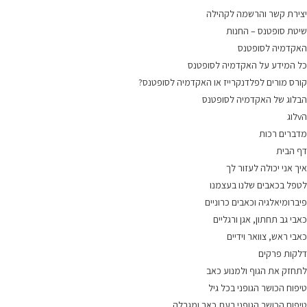
יצירת קשר והרשמה לקהילה
שיטת סופטנס – החנות
האקדמיה לסופטנס
כל המידע על האקדמיה לסופטנס
קורס מורים לפלדנקרייז או האקדמיה לסופטנס?
הבלוג של האקדמיה לסופטנס
הvלוג
מדברים רכות
דף הבית
איך אני יכולה לעזור לך
לטפל בכאבים שלנו בעצמנו
פיברומיאלגיה וכאבים כרוניים
כאבי גב תחתון, אגן ורגליים
כאבי ראש, צוואר וידיים
דלקות פרקים
לתחזק את הגוף ולמנוע כאב
טיפוח הכושר הגופני בכל גיל
טיפוח הכושר הגופני בעת כאב ומגבלה