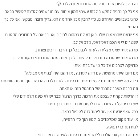
זה הולך להיות שונה מכל מה שתכננתי. ובגללכם 🙂
אני כל כך נהנית להקשיב לכם! עשיתי המון שיחות עם הנרשמים לסדנה לטיפול בכאב
כרוני בשבועיים האחרונים, כדי להבין מכל אחד מה הוא צריך ורוצה ומבקש. ואני כל כך
נהניתי.
אני
יודעת שהנשמות שלנו כאן בעולם כמהות לחיבור ואני בריאה על החבורים הקטנים
שנוצרים לי איתכם לאט לאט, מלב אל לב.
מרגש אותי שאני מצליחה לעזור לכם בכל כך הרבה דרכים וצורות.
מרגש אותי שהסדנה הזו הולכת להיות כל כך שונה ממה שתכננתי במקור וכל כך
מדוייקת לצרכים של כל מי שדיברתי איתו
אם היום הייתי מחפשת שם חדש לסדנה , אז השם היה "בגוף אני מבינ/ה"
כי זה מה שאני מתכננת לעשות איתכם בסדנה. לגרום לכם להרגיש בגוף מה זה סופטנס.
וזה הרבה מעבר להבנה של התרגול הזה או האחר.
זו הרשות לקחת לעצמנו את הרכות כדרך תרגול וכבר יש לא מעט תלמידים שלי
שמדברים על זה שזו הרשות לקחת את הרכות כדרך חיים.
ככל שאני יודעת אין עוד לימוד כזה לטיפול בכאב.
אין עוד מקום שמלמדים בו לנוע תוך כדי הרפייה,
לנוח תוך כדי תנועה.
את זה בדיוק אני הולכת ללמד אתכם בסדנה לטיפול בכאב כרוני