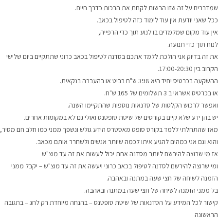
שמדברים על זה שזו הרשות לקחת את הרכות כדרך חיים.
ככל שאני יודעת אין עוד לימוד כזה לטיפול בכאב.
אין עוד מקום שמלמדים בו לנוע תוך כדי הרפייה,
לנוח תוך כדי תנועה.
את זה בדיוק אני הולכת ללמד אתכם בסדנה לטיפול בכאב כרוני שתתקיים ביום שלישי
הקרוב בין 17:00-20:30.
ההשקעה בכרטיס יחיד היא 398 ש"ח בביט או בהעברה בנקאית.
או בכרטיס אשראי ב 3 תשלומים של 165 ש"ח.
ואפשר לרכוש הקלטות של סדנאות נוספות שהתקיימו השנה.
יש בהן ידע שלא קיים בקורסים של שיטת סופטנס ואולי גם לא במקומות אחרים.
מאז שהתחלתי ללמד בקורס סופט מאסטרס הידע גולש ונשפך ממני כמו חלב חם מסיר,
והוא וגם אני כמהים להגיע איתו לכמה שיותר אנשים ולשחרר אותם מכאב.
אז מי שרוצה להירשם ליותר מסדנה אחת יכול לעשות את זה עד מוצ"ש
ומי שרוצה להירשם לסדנה לטיפול בכאב כרוני ויעשה את זה עד מוצ"ש – יקבל ממני
הזמנה לשיחה של חצי שעה במתנה ובאהבה.
בל ממני הזמנה לשיחה של חצי שעה במתנה ובאהבה.
קישור לכל המידע על הסדנאות של שיטת סופטנס – בהנחה מיוחדת רק לחג – בתגובה
הראשונה