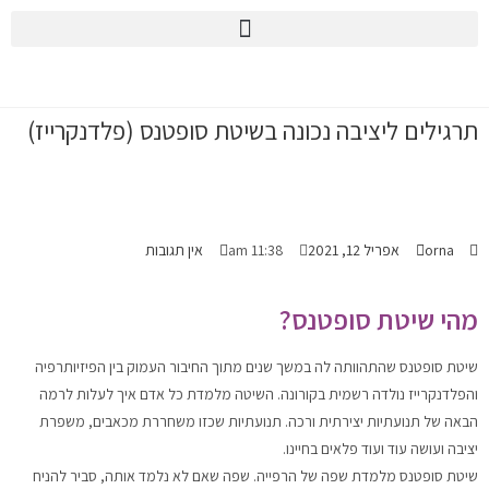
הvלוג
תרגילים ליציבה נכונה בשיטת סופטנס (פלדנקרייז)
orna
אפריל 12, 2021
11:38 am
אין תגובות
מהי שיטת סופטנס?
שיטת סופטנס שהתהוותה לה במשך שנים מתוך החיבור העמוק בין הפיזיותרפיה
והפלדנקרייז נולדה רשמית בקורונה. השיטה מלמדת כל אדם איך לעלות לרמה
הבאה של תנועתיות יצירתית ורכה. תנועתיות שכזו משחררת מכאבים, משפרת
יציבה ועושה עוד ועוד פלאים בחיינו.
שיטת סופטנס מלמדת שפה של הרפייה. שפה שאם לא נלמד אותה, סביר להניח