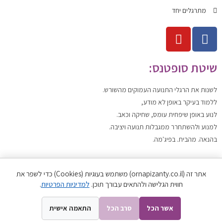
מתרגלים יחד
שיטת סופטנס:
לשנות
את הרגלי התנועה העמוקים מהשורש.
ללמוד
בעיקר באופן לא מודע,
לנוע
באופן שיפחית עומס, שחיקה וכאב.
למנוע ולהשתחרר
ממגבלות תנועה ויציבה.
בהנאה. מהבית. בפיג'מה.
תנאי שימוש
אתר זה (ornapizanty.co.il) משתמש בעוגיות (Cookies) כדי לשפר את
תקנון האתר
|
מדיניות הפרטיות
חווית הגלישה ולהתאים עבורך תוכן.
למדיניות הפרטיות
.
כל הזכויות שמורות לאורנה פיזנטי ©
אשר הכל
סרב הכל
התאמה אישית
Developed by SPARK MEDIA | 2012-2021