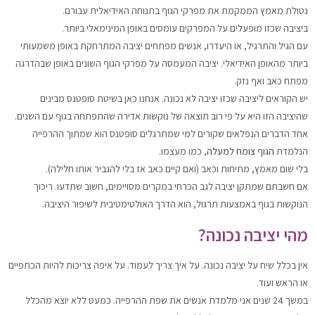
נטולת מאמץ הממקמת את מפרקי הגוף בתנוחה האידיאלית עבורם.
ביציבה שכזו מופעלים על המפרקים עומסים באופן המינימאלי ביותר.
עם הגיל והתרגיל, או היעדרו, אנשים מפתחים יציבה המתרחקת באופן משמעותי
ביותר מהאופן האידיאלי. יציבה המעמסה על מפרקי הגוף השונים באופן שבהדרגה
מפתח כאב ואף נזק.
יש הקוראים ליציבה שכזו יציבה לא נכונה. אנחנו כאן בשיטת סופטנס מבינים
שהיציבה הזו היא על פי רוב תוצאה של נוקשות אדירה שהתפתחה בגוף עם השנים.
אחד הדברים הנפלאים שקורים למי שמתרגלים סופטנס הוא שמתוך ההרפייה
הנלמדת
הגוף צומח למעלה
, כמו מעצמו.
בלי שום מאמץ, מתיחות וכאב (ואם קיים כאב אז בלי להגביר אותו חלילה).
אם חשבתם שמתקן יציבה לגב הכרחי במקרים מסויימים, חשוב שתדעו. ריכוך
הנוקשות בגוף באמצעות תרגול, הוא הדרך האולטימטיבית לשיפור היציבה.
מהי יציבה נכונה?
אין בכלל שיח על יציבה נכונה. על איך צריך לעמוד. על איפה צריכות להיות הכתפיים
או הראש ועוד.
במשך 24 שנים אני מלמדת אנשים את שפת ההרפייה. כמעט ללא יוצא מהכלל