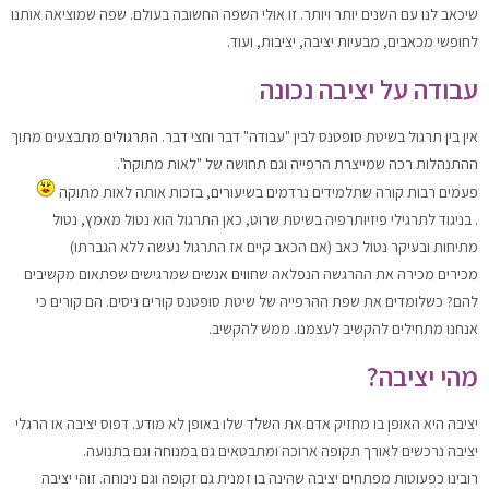
שיכאב לנו עם השנים יותר ויותר. זו אולי השפה החשובה בעולם. שפה שמוציאה אותנו
לחופשי מכאבים, מבעיות יציבה, יציבות, ועוד.
עבודה על יציבה נכונה
אין בין תרגול בשיטת סופטנס לבין "עבודה" דבר וחצי דבר.
התרגולים
מתבצעים מתוך
ההתנהלות רכה שמייצרת הרפייה וגם תחושה של "לאות מתוקה".
פעמים רבות קורה שתלמידים נרדמים בשיעורים, בזכות אותה לאות מתוקה
. בניגוד לתרגילי פיזיותרפיה בשיטת שרוט, כאן התרגול הוא נטול מאמץ, נטול
מתיחות ובעיקר נטול כאב (אם הכאב קיים אז התרגול נעשה ללא הגברתו)
מכירים מכירה את ההרגשה הנפלאה שחווים אנשים שמרגישים שפתאום מקשיבים
להם? כשלומדים את שפת ההרפייה של שיטת סופטנס קורים ניסים. הם קורים כי
אנחנו מתחילים להקשיב לעצמנו. ממש להקשיב.
מהי יציבה?
יציבה היא האופן בו מחזיק אדם את השלד שלו באופן לא מודע. דפוס יציבה או הרגלי
יציבה נרכשים לאורך תקופה ארוכה ומתבטאים גם במנוחה וגם בתנועה.
רובינו כפעוטות מפתחים יציבה שהינה בו זמנית גם זקופה וגם נינוחה. זוהי יציבה