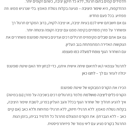
תלמידים קמים בתום תרגול, ללא כל תיקון יציבה, כשהם זקופים יותר.
ההזדקפות, היא
שיפור היציבה
– מגיעה בקלות נטולת מאמץ. בלי שנרגיש ממש. וזה
מפתיע. בכל פעם מחדש.
גם אם חשבתם שיש לכם בעיות יציבה, או יציבה לקויה, ברוב המקרים תרגול רך
ומשחרר על מזרן מסתיים בקימה ממנו עם יציבה זקופה ונינוחה יותר.
גם אם אתם סובלים מקיפוזיס תרגילים רכים ועדינים בשיטת סופטנס משחררים את
הנוקשות האדירה המתפתחת בגב העליון.
עם השחרור הגוף
צומח למעלה כמו מעצמו
.
.
לתרגול עצמאי ו/או לתיאום שיחה אישית איתנו, כדי לבחון יחד האם שיטת סופטנס
יכולה לעזור גם לך –
לחצו כאן
.
הכירו את הקורס המבוקש של שיטת סופטנס:
הקורס
כלים ליציבה מושלמת
מלמד בתרגולים רכים בשכיבה על מזרן (גם במיטה)
איך להניע תהליך של שחרור הגוף בכלל והגב העליון בפרט, לטובת שיפור היציבה,
בקלות נטולת מאמץ. ללא תרגילי חיזוק, ללא תרגילי מתיחות וללא כאב (אם קיים
כאב – ללא הגברתו). את הקורס המצולם מתרגל כל תלמיד בביתו, בזמן הנוח.
התרגול בקורס מגיע עם ליווי צמוד של פיזיותרפיסטית.