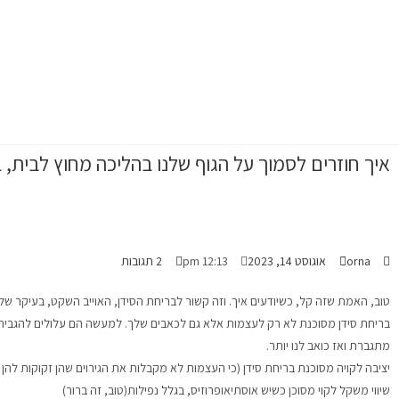
איך חוזרים לסמוך על הגוף שלנו בהליכה מחוץ לבית, 
orna
אוגוסט 14, 2023
12:13 pm
2 תגובות
טוב, האמת שזה קל, כשיודעים איך. וזה קשור לבריחת הסידן, האוייב השקט, בעיקר של 
בריחת סידן
מסוכנת לא רק לעצמות אלא גם לכאבים שלך
. למעשה הם עלולים להגביר
מתגברת ואז כואב לנו יותר.
יציבה לקויה מסוכנת בריחת סידן
(כי העצמות לא מקבלות את הגירוים שהן זקוקות להן כד
שיווי משקל לקוי מסוכן כשיש אוסתיאופרוזיס,
בגלל נפילות(טוב, זה ברור)