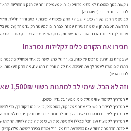
נוקשות בגוף מסוכנת לאוסתיאופרוזיס
(כי היא מעמיסה יותר על חלק מהחוליות ולראיה
להרבה יותר מורכב (בפוטנציה)
מבינים איך הכל קשור? כאב > יציבה > חוזק עצמות > יציבות > כאב וחוזר חלילה.
וחלי
החדשות הטובות הן שיש מה לעשות עם זה. כבר היום ולמעשה רק עד מחר (שלישי) בל
ארזתי לך באריזה נהדרת את כל מה שמחזק עצם, משפר יציבה ויציבות, מחזיר את קל
תכירו את הקורס כלים לקלילות נמרצת!
יש בקורס 12 תרגולים רכים על מזרן, באורך של כחצי שעה כל אחד (מחולקים לכמה פרקים. אפשר לתרגל ברצף או בנפרד. תלוי באורך התרגול שמתאים לך).
התרגולים נועדו לשפר לך את היציבה, את קלות וזריזות התנועה, את חוזק העצמות ו
להם כאבים)
וז
ה לא הכל. שימי לב למתנות בשווי 1,500₪
שאת
♥ המדריך לשיפור שיווי משקל
כי אי אפשר בלעדיו. ומסוכן.
♥
המדריך לריקוד חופשי
כדי שתהני מלרקוד, בסופטנס, כי אין כמו ריקוד רך, כדי להש
♥
המדריך לישיבת כובסת כדי שיהיה לך נוח להתכופף וכדי שהתהליך יתרום לשחרור הכ
♥
המדריך לקפיצות
(על חבל ובכלל)
ולמניעת נפילות,
כי נפילה יכולה להיות תחילתו ש
♥ סדנת הרתמה לחיזוק עצם
בהשראת רות אלון ז"ל (מורה בכירה לשיטת פלדנקרייז)