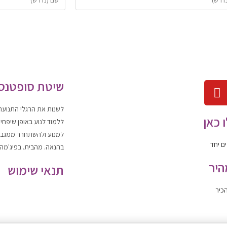
שיטת סופטנס
לשנות
את הרגלי התנועה
 כאן
ללמוד
לנוע
באופן שיפחי
למנוע ולהשתחרר
ממגבלו
ם יחד
בהנאה. מהבית. בפיג'מה.
היר
תנאי שימוש
כיר
תקנון האתר
|
מדיניות הפ