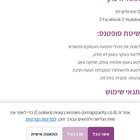
מתרגלים יחד
Facebook
Youtube
שיטת סופטנס:
לשנות
את הרגלי התנועה העמוקים מהשורש.
ללמוד
בעיקר באופן לא מודע,
לנוע
באופן שיפחית עומס, שחיקה וכאב.
למנוע ולהשתחרר
ממגבלות תנועה ויציבה.
בהנאה. מהבית. בפיג'מה.
תנאי שימוש
תקנון האתר
|
מדיניות הפרטיות
אתר זה (ornapizanty.co.il) משתמש בעוגיות (Cookies) כדי לשפר את
כל הזכויות שמורות לאורנה פיזנטי ©
חווית הגלישה ולהתאים עבורך תוכן.
למדיניות הפרטיות
.
אשר הכל
סרב הכל
התאמה אישית
Developed by SPARK MEDIA | 2012-2021