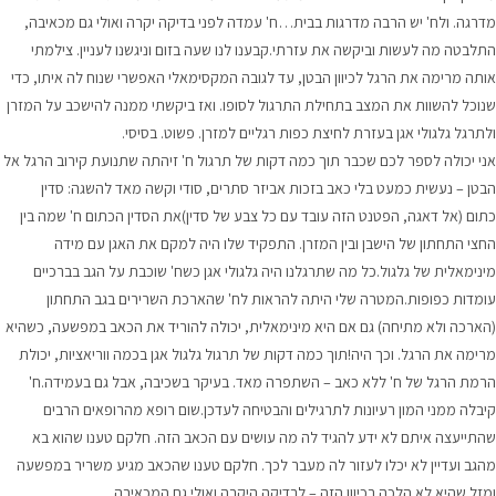
מדרגה. ולח' יש הרבה מדרגות בבית…ח' עמדה לפני בדיקה יקרה ואולי גם מכאיבה,
התלבטה מה לעשות וביקשה את עזרתי.קבענו לנו שעה בזום וניגשנו לעניין. צילמתי
אותה מרימה את הרגל לכיוון הבטן, עד לגובה המקסימאלי האפשרי שנוח לה איתו, כדי
שנוכל להשוות את המצב בתחילת התרגול לסופו. ואז ביקשתי ממנה להישכב על המזרן
ולתרגל גלגולי אגן בעזרת לחיצת כפות רגליים למזרן. פשוט. בסיסי.
אני יכולה לספר לכם שכבר תוך כמה דקות של תרגול ח' זיהתה שתנועת קירוב הרגל אל
הבטן – נעשית כמעט בלי כאב בזכות אביזר סתרים, סודי וקשה מאד להשגה: סדין
כתום (אל דאגה, הפטנט הזה עובד עם כל צבע של סדין)את הסדין הכתום ח' שמה בין
החצי התחתון של הישבן ובין המזרן. התפקיד שלו היה למקם את האגן עם מידה
מינימאלית של גלגול.כל מה שתרגלנו היה גלגולי אגן כשח' שוכבת על הגב בברכיים
עומדות כפופות.המטרה שלי היתה להראות לח' שהארכת השרירים בגב התחתון
(הארכה ולא מתיחה) גם אם היא מינימאלית, יכולה להוריד את הכאב במפשעה, כשהיא
מרימה את הרגל. וכך היה!תוך כמה דקות של תרגול גלגול אגן בכמה ווריאציות, יכולת
הרמת הרגל של ח' ללא כאב – השתפרה מאד. בעיקר בשכיבה, אבל גם בעמידה.ח'
קיבלה ממני המון רעיונות לתרגילים והבטיחה לעדכן.שום רופא מהרופאים הרבים
שהתייעצה איתם לא ידע להגיד לה מה עושים עם הכאב הזה. חלקם טענו שהוא בא
מהגב ועדיין לא יכלו לעזור לה מעבר לכך. חלקם טענו שהכאב מגיע משריר במפשעה
ומזל שהיא לא הלכה בכיוון הזה – לבדיקה היקרה ואולי גם המכאיבה.