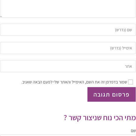
זן
ת
שם
זן
לך
ת
ו
תובת
זן
ם
ואר
ת
שתמש
אלקטרוני
תובת
די
שמור בדפדפן זה את השם, האימייל והאתר שלי לפעם הבאה שאגיב.
לך
תר
הגיב
די
אינטרנט
הגיב
לך
אופציונלי)
מתי הכי נוח שניצור קשר ?
שם