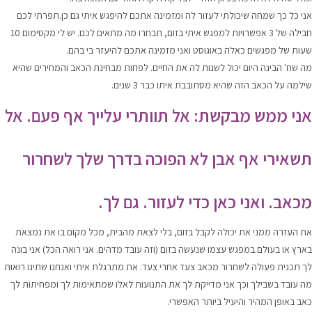
אני כל כך שמחה שיכולתי לעזור לה ומזמינה אתכם להיפגש איתי גם כן.תפרתי לכם
חבילה של 3 אפשרויות למפגש איתי בזום, תבחרו מה מתאים לכם. יש לי מקסימום 10
שעות של מפגשים כאלה באוגוסט ואני מזמינה אתכם להיעזר בי בהם.
מה שח' הבינה היום יכול לשנות לה את החיים. לפחות מבחינת הכאב והמחירים שהיא
שילמה על הכאב הזה שהיא מסתובבת איתו כבר 3 שנים.
אני ממש מבקשת: אל תוותרי עלייך אף פעם. אל
תשאירי אף אבן לא הפוכה בדרך שלך לשחרור
מכאב. ואני כאן כדי לעזור. גם לך.
את העזרה ממני את יכולה לקבל בזום, בלי לצאת מהבית, מכל מקום בו את נמצאת
בארץ או בעולם.במפגש עצמו שנעשה בזום (וזה עובד מדהים. אני רואה הכל) אני בונה
לך
תכנית פעולה לשחרור מכאב צעד אחרי צעד
. את מתרגלת איתי ואנחנו שתינו רואות
מה עובד בשבילך וכך אני מדייקת לך את התנועות לאלו שמתאימות לך ומפחיתות לך
כאב באופן המהיר והיעיל ביותר האפשרי.