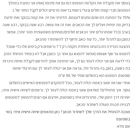
בנוסף את מקבלת את הקלטת המפגש כמו גם את סיכומו (אותו אני כותבת במהלך
המפגש)
חברי קופת חולים ובעלי ביטוחי בריאות פרטיים יכולים לקבל החזר של כ
75% על המתנה הזו שהם נותנים לעצמם.
תדמייני את זה. את קמה בבוקר ואת יודעת
בדיוק מה יפחית ויעלים לך את הכאבים. ואת זה את עושה. רבע שעה בבוקר, רבע שעה
בערב (ככל שמתרגלים יותר הכאבים חולפים/פוחתים משמעותית מהר יותר). אפשר
כמובן גם לתרגל יותר, כל עוד כואב ודחוף לך להשתחרר מהכאב.
ההצעה הנדירה הזו בהנחה מיוחדת תקפה רק ל 7 נרשמים ורק בימים אלו כדי שנוכל
להפגש עד סוף אוגוסט (אפשר להפגש גם אחר כך כמובן אבל לא במחיר המיוחד הזה).
כדי לדעת אם אני יכולה לעזור גם לך, אני מזמינה אותך להירשם לקבלת שיחת היכרות
בת כשעה, בזום, בה נתרגל יחד, ונראה אם אני יכולה לעזור לך עם תרגולי שיטת
סופטנס. המפגש הוא בתשלום סמלי של 98 ש"ח.
אחרי שנראה שאני באמת יכולה לעזור, נוכל להתקדם למפגשים האישיים בתשלום
נוסף.
איך מתחילים? מוודאים שאני באמת יכולה לעזור לך.
נרשמים לשיחה אישית איתי,
ישירות דרך היומן שלי, מתרגלים איתי בסופטנס, ויודעים אם רוצים להמשיך למפגשים
לבניית תכנית פעולה לשחרור מכאב.
מוכנה להתחיל את הדרך שלך לשחרור מכאב? כאן מתאמים שיחה אישית איתי. בואי
בסופטנס
שם מלא: