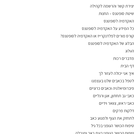
יצירת קשר והרשמה לקהילה
שיטת סופטנס – החנות
האקדמיה לסופטנס
כל המידע על האקדמיה לסופטנס
קורס מורים לפלדנקרייז או האקדמיה לסופטנס?
הבלוג של האקדמיה לסופטנס
הvלוג
מדברים רכות
דף הבית
איך אני יכולה לעזור לך
לטפל בכאבים שלנו בעצמנו
פיברומיאלגיה וכאבים כרוניים
כאבי גב תחתון, אגן ורגליים
כאבי ראש, צוואר וידיים
דלקות פרקים
לתחזק את הגוף ולמנוע כאב
טיפוח הכושר הגופני בכל גיל
טיפוח הכושר הגופני בעת כאב ומגבלה