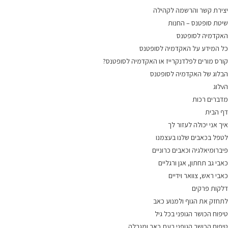
יצירת קשר והרשמה לקהילה
שיטת סופטנס – החנות
האקדמיה לסופטנס
כל המידע על האקדמיה לסופטנס
קורס מורים לפלדנקרייז או האקדמיה לסופטנס?
הבלוג של האקדמיה לסופטנס
הvלוג
מדברים רכות
דף הבית
איך אני יכולה לעזור לך
לטפל בכאבים שלנו בעצמנו
פיברומיאלגיה וכאבים כרוניים
כאבי גב תחתון, אגן ורגליים
כאבי ראש, צוואר וידיים
דלקות פרקים
לתחזק את הגוף ולמנוע כאב
טיפוח הכושר הגופני בכל גיל
טיפוח הכושר הגופני בעת כאב ומגבלה