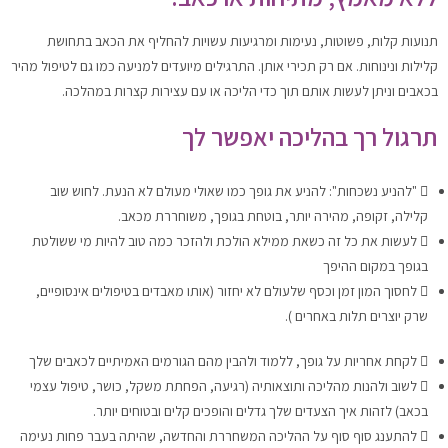
תנועות קלות, פשוטות, נעימות ומרגיעות עשויות להחליף את הכאב בתחושת
קלילות ונינוחות. אם רק תכירי אותן. התרגילים מיועדים למניעה כמו גם לטיפול מהיר
בכאבים וניתן לעשות אותם תוך כדי הליכה או עם עצירות קצרות במהלכה.
תרגול רך בהליכה יאפשר לך
"להניע נשכחות": להניע את גופך כמו שאולי מעולם לא הנעת. לחוש שוב
קלילה, זקופה, מהירה יותר, בוטחת בגופך, משוחררת מכאב.
לעשות את כל זה כשאת ממילא הולכת ולהזכר כמה טוב להיות מי ששולטת
בגופך במקום ההיפך
לחסוך המון זמן וכסף שלעולם לא יחזור (אותו מאבדים בטיפולים אינסופיים,
שרק יוצרים תלות באחרים ).
לקחת אחריות על גופך, ללמוד ולהבין מהם הגורמים האמיתיים לכאבים שלך
לשוב ולהנות מהליכה ותוצאותיה (רגיעה, הפחתת משקל, כושר, טיפול עצמי
בכאב) לזהות איך הצעדים שלך גדלים והופכים קלים ובטוחים יותר.
להתענג סוף סוף על ההליכה המשחררת והחדשה, שהיתה בעבר פחות נעימה