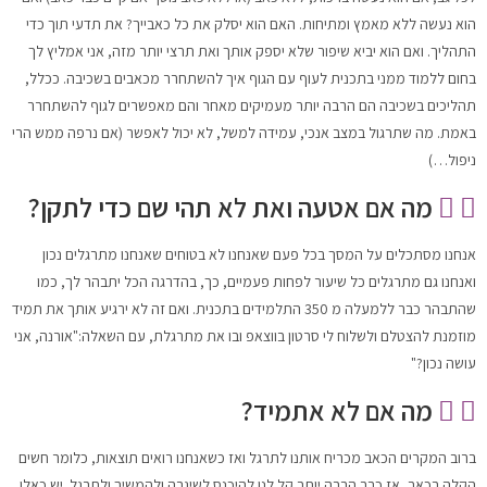
הוא נעשה ללא מאמץ ומתיחות. האם הוא יסלק את כל כאבייך? את תדעי תוך כדי
התהליך. ואם הוא יביא שיפור שלא יספק אותך ואת תרצי יותר מזה, אני אמליץ לך
בחום ללמוד ממני בתכנית לעוף עם הגוף איך להשתחרר מכאבים בשכיבה. ככלל,
תהליכים בשכיבה הם הרבה יותר מעמיקים מאחר והם מאפשרים לגוף להשתחרר
באמת. מה שתרגול במצב אנכי, עמידה למשל, לא יכול לאפשר (אם נרפה ממש הרי
ניפול…)
מה אם אטעה ואת לא תהי שם כדי לתקן?
אנחנו מסתכלים על המסך בכל פעם שאנחנו לא בטוחים שאנחנו מתרגלים נכון
ואנחנו גם מתרגלים כל שיעור לפחות פעמיים, כך, בהדרגה הכל יתבהר לך, כמו
שהתבהר כבר ללמעלה מ 350 התלמידים בתכנית. ואם זה לא ירגיע אותך את תמיד
מוזמנת להצטלם ולשלוח לי סרטון בווצאפ ובו את מתרגלת, עם השאלה:"אורנה, אני
עושה נכון?"
מה אם לא אתמיד?
ברוב המקרים הכאב מכריח אותנו לתרגל ואז כשאנחנו רואים תוצאות, כלומר חשים
הקלה בכאב, אז כבר הרבה יותר קל לנו להיכנס לשיגרה ולהמשיך ולתרגל. יש כאלו