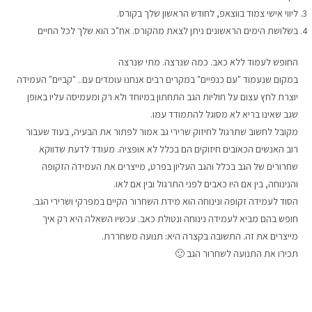
ליווי אישי צמוד בווצאפ, לחודש הראשון שלך בקורס.
בשלושת הימים הראשונים ניתן לצאת מהקורס. אח"כ הוא שלך לכל החיים
החופש לעמוד ללא כאב. כמה שנרצה. מתי שנרצה
במקום שנעמוד "עם כנפיים" במקרים רבים אנחנו עומדים עם.. "קביים" העמידה
יוצרת לחץ עצום על חוליות הגב התחתון במיוחד ולא רק ומעמיסה עליו באופן
שגב שאינו בריא לא מסוגל להתמודד עמו.
מקובל לחשוב שתרגול לחיזוק שרירי גב אמור לפתור את הבעיה, בעוד שעבור
רוב האנשים הכאובים חיזוקים הם בכלל לא אופציה. מעודד לדעת שדווקא
שחרורים של הגב בכלל והגב העליון בפרט, מייצרים את העמידה הזקופה
והנינוחה, בין אם היו כאבים לפני התרגול ובין אם לאו.
הסוד לעמידה זקופה ונינוחה הוא מידת השחרור הקיים במפרקי ושרירי הגב.
חופש בהם מביא לעמידה נינוחה ונטולת כאב. עכשיו השאלה היא רק איך
מייצרים את זה. התשובה בקצרה היא: תנועה משחררת.
תכירו את התנועה לשחרור הגב 🙂