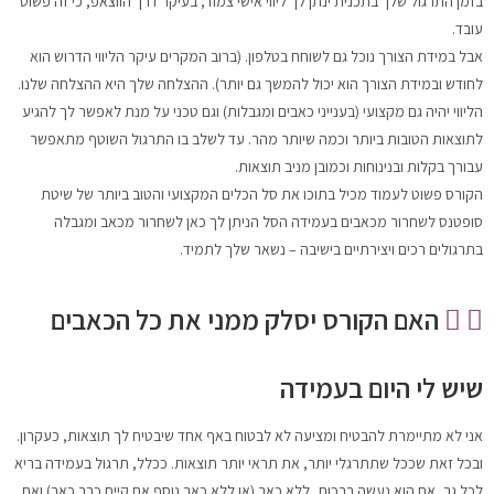
בזמן התרגול שלך בתכנית ינתן לך ליווי אישי צמוד, בעיקר דרך הווצאפ, כי זה פשוט
עובד.
אבל במידת הצורך נוכל גם לשוחח בטלפון. (ברוב המקרים עיקר הליווי הדרוש הוא
לחודש ובמידת הצורך הוא יכול להמשך גם יותר). ההצלחה שלך היא ההצלחה שלנו.
הליווי יהיה גם מקצועי (בענייני כאבים ומגבלות) וגם טכני על מנת לאפשר לך להגיע
לתוצאות הטובות ביותר וכמה שיותר מהר. עד לשלב בו התרגול השוטף מתאפשר
עבורך בקלות ובנינוחות וכמובן מניב תוצאות.
הקורס פשוט לעמוד מכיל בתוכו את סל הכלים המקצועי והטוב ביותר של שיטת
סופטנס לשחרור מכאבים בעמידה הסל הניתן לך כאן לשחרור מכאב ומגבלה
בתרגולים רכים ויצירתיים בישיבה – נשאר שלך לתמיד.
האם הקורס יסלק ממני את כל הכאבים
שיש לי היום בעמידה
אני לא מתיימרת להבטיח ומציעה לא לבטוח באף אחד שיבטיח לך תוצאות, כעקרון.
ובכל זאת שככל שתתרגלי יותר, את תראי יותר תוצאות. ככלל, תרגול בעמידה בריא
לכל גב, אם הוא נעשה ברכות, ללא כאב (או ללא כאב נוסף אם קיים כבר כאב) ואם