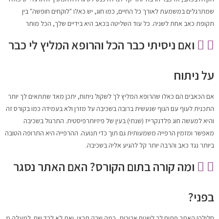
שמתרגלים במשמעת לאורך כל החיים, כמו חוג, יש כאלו "לוקחים חופשה" בין
תקופת כאב אחת לשניה. כל עוד השליטה בכאב היא בידיים שלך, הכל מותר
ואם ניסיתי כבר הכל והרופא המליץ לי כבר
על ניתוח
אם הכאבים הם כאלו שהרופא המליץ לך לשקול ניתוח, יתכן מאד שתתאים לך יותר
התכנית לעוף עם הגוף שנעשית ברובה בשכיבה על מזרן ולא בעמידה כמו בקורס זה
והיא למעשה חוג פלדנקרייז (שנתי) בעין של פיזיותרפיסטית. התרגול בשכיבה
מאפשר ומזמין הרפייה משמעותית גם תוך כדי תנועה. ההרפייה היא התרופה הטובה
ביותר נגד כאב והרבה יותר קל להגיע אליה בשכיבה.
ומה קורה בתום הקורס? האם האתר נסגר
בפני?
חלילה! האתר פתוח לך לשנים ארוכות, כמה שרק תרצי. ואת לא לבד שם. למעלה מ