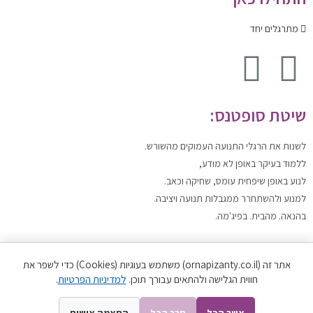
מתרגלים יחד
שיטת סופטנס:
לשנות
את הרגלי התנועה העמוקים מהשורש.
ללמוד
בעיקר באופן לא מודע,
לנוע
באופן שיפחית עומס, שחיקה וכאב.
למנוע ולהשתחרר
ממגבלות תנועה ויציבה.
בהנאה. מהבית. בפיג'מה.
תנאי שימוש
אתר זה (ornapizanty.co.il) משתמש בעוגיות (Cookies) כדי לשפר את
תקנון האתר
|
מדיניות הפרטיות
חווית הגלישה ולהתאים עבורך תוכן.
למדיניות הפרטיות
.
כל הזכויות שמורות לאורנה פיזנטי ©