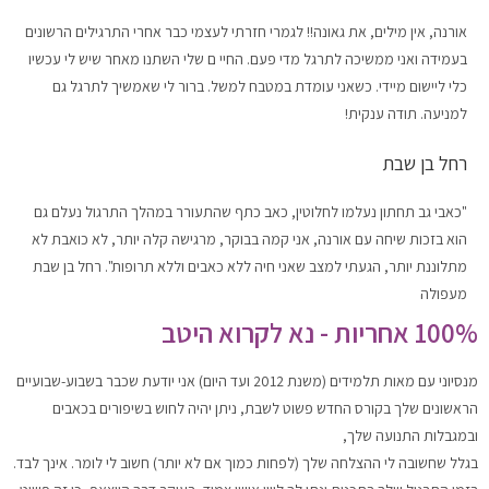
אורנה, אין מילים, את גאונה!! לגמרי חזרתי לעצמי כבר אחרי התרגילים הרשונים
בעמידה ואני ממשיכה לתרגל מדי פעם. החיי ם שלי השתנו מאחר שיש לי עכשיו
כלי ליישום מיידי. כשאני עומדת במטבח למשל. ברור לי שאמשיך לתרגל גם
למניעה. תודה ענקית!
רחל בן שבת
"כאבי גב תחתון נעלמו לחלוטין, כאב כתף שהתעורר במהלך התרגול נעלם גם
הוא בזכות שיחה עם אורנה, אני קמה בבוקר, מרגישה קלה יותר, לא כואבת לא
מתלוננת יותר, הגעתי למצב שאני חיה ללא כאבים וללא תרופות". רחל בן שבת
מעפולה
100% אחריות - נא לקרוא היטב
מנסיוני עם מאות תלמידים (משנת 2012 ועד היום) אני יודעת שכבר בשבוע-שבועיים
הראשונים שלך בקורס החדש פשוט לשבת, ניתן יהיה לחוש בשיפורים בכאבים
ובמגבלות התנועה שלך,
בגלל שחשובה לי ההצלחה שלך (לפחות כמוך אם לא יותר) חשוב לי לומר. אינך לבד.