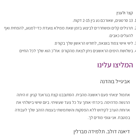
קצר ולענין
13 סרטונים, שאורכם נע בין 2-15 דקות.
תרגילים קלים ומשחררים לביצוע בזמן שאת ממילא צועדת כדי למנוע, להפחית ואף
להעלים כאבים.
ליווי אישי צמוד בווצאפ, לחודש הראשון שלך בקורס.
בשלושת הימים הראשונים ניתן לצאת מהקורס. אח"כ הוא שלך לכל החיים
המליצו עלינו
אביגייל בוהדנה
אתמול יצאתי פעם ראשונה מהבית. הסתובבנו קצת בגראנד קניון. זו היתה
הרגשה מדהימה. ביכרתי אותך על כל צעד שעשיתי. ביום שישי בישלתי את
ארוחת הערב לקידוש ללא הפסקות והשתמשתי בעצות הזהב שלך לעבודה
במטבח. אני וגופי מודים לך.
דיאנה דולב. תלמידה מברלין