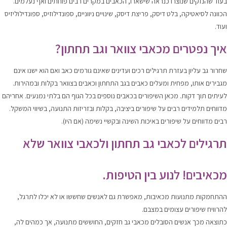
בעוד שהנזקים שנוצרו כנראה שישארו, הכאבים במקרים רבים פוחתים ואף נעלמים.
הכוונה לסיאטיקה, בלט דיסק, פריצת דיסק, שינויים ניווניים, ספונדילוזיס, ספונדילוליזיס
ועוד.
איך נפטרים מכאבי צוואר וגב תחתון?
שחרור גב עליון בעזרת תרגילים רכים ועדינים שאינם גורמים כאב ואם הוא ישנו אינם
מגבירים אותו, מפחית ומעלים כאבים בגב התחתון וכאבים בצוואר בקלות ובמהירות.
לעיתים תוך דקות. מכאן השיפורים בכאבים נוספים בכל הגוף הם בלתי נמנעים. אחריהם
מדווחים תלמידים רבים על שיפורים ביציבה, בקלות ובזריזות התנועה, בשיווי המשקל.
רבים מדווחים על שיפורים באיכות השינה ובקשיי נשימה (אם היו).
תרגילים לכאבי גב תחתון ולכאבי צוואר שלא
מכאיבים! לנוע בין הטיפות.
ההתחמקות מתנועות מכאיבות, מאפשרת גם לאנשים שחששו או לא יכלו לתרגל,
להרוויח שיפורים עצומים במצבם.
כתוצאה מכך אנשים הסובלים מכאבי גב חזקים, החוששים מתנועה, אך כמהים לה,