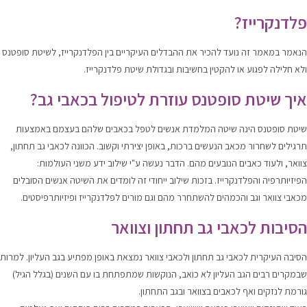
פלדנקרייז?
הנאמר במאמר זה נועד להכיר את ההבדלים העיקריים בין הפלדנקרייז, לשיטת סופטנס
ולא חלילה לפגוע או להקטין בחשיבות ובגדולת שיטת פלדנקרייז.
איך שיטת סופטנס עוזרת לטיפול בכאבי גב?
שיטת סופטנס הינה שיטה המלמדת אנשים לטפל בכאבים שלהם בעצמם באמצעות
תרגילים לשחרור מכאב הנעשים ברכות, באופן יצירתי וקשוב. הכוונה לכאבי גב תחתון,
צוואר, ולעוד כאבים הנובעים מהם. הדבר נעשה ע"י שילוב ידע משני העולמות:
הפיזיותרפיה והפלדנקרייז. בזכות שילוב ייחודי זה לומדים את השיטה אנשים הסובלים
מכאבי צוואר וגב והכמהים להשתחרר מהם וגם מורים לפלדנקרייז ופיזיותרפיסטים.
הסיבות לכאבי גב תחתון וצוואר
הסיבה העיקרית לכאבי גב תחתון ולכאבי צוואר נמצאת באופן מפתיע בגב העליון. למרות
שבמקרים רבים הגב העליון לא כואב, הנוקשות שמתפתחת בו עם השנים (בגלל הגיל)
גורמת לנזקים ואף לכאבים בצוואר ובגב התחתון.