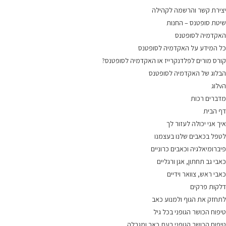
יצירת קשר והרשמה לקהילה
שיטת סופטנס – החנות
האקדמיה לסופטנס
כל המידע על האקדמיה לסופטנס
קורס מורים לפלדנקרייז או האקדמיה לסופטנס?
הבלוג של האקדמיה לסופטנס
הvלוג
מדברים רכות
דף הבית
איך אני יכולה לעזור לך
לטפל בכאבים שלנו בעצמנו
פיברומיאלגיה וכאבים כרוניים
כאבי גב תחתון, אגן ורגליים
כאבי ראש, צוואר וידיים
דלקות פרקים
לתחזק את הגוף ולמנוע כאב
טיפוח הכושר הגופני בכל גיל
טיפוח הכושר הגופני בעת כאב ומגבלה