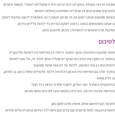
עוצמת הרכות מנצחת. במקרים רבים הרכות היא זו שמצליחה לשחרר נוקשות וכאבים
במפרקים ששנים ועשרות שנים לא השתתפו בפעולות היומיום.
בשיטת סופטנס אנחנו רואים את זה יום יום. תנועה רכה מאפשרת להשיג מודעות לאופן
בו אנחנו משתמשים בגופנו. בדומה לשקט הנדרש כדי לזהות צלילים עדינים.
מודעות שכזו מאפשרת להשתחרר מכאב ולהמנע ממנו.
לסיכום
שיטת סופטנס התפתחה מתוך החיבור הייחודי בין הפיזיותרפיה לשיטת פלדנקרייז.
במאמר זה נסקרו את הנדבכים העיקריים שנולדו מתוך חיבור זה, על מנת לאפשר
למתלבטים בין שתי השיטות, ללמוד על יתרונות שיטת סופטנס:
בחיבור שלה עם הפיזיותרפיה ומכאן ביכולותיה ללמד תלמידים טיפול בכאב גב תחתון,
גב עליון וצוואר.
בהתמקדות בשחרור הגב העליון, לטובת שחרור מכאב בכל הגוף.
בהדגשת עוצמת הרכות, ההרפייה בתנועה והבריחה מאי נוחות ומכאב.
.
לתרגול ו/או לתיאום שיחה אישית איתנו
לחצו כאן
למועדון הבננות: 500 סרטונים קצרצרים (עם גישה לכל החיים) ובהם תרגולים וטיפים