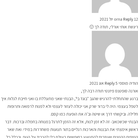
12 יול 2021
Reply
orna
ריגשת אותי אורלי, תודה לך 🙂
הודיה מוספי
5 אוג 2021
Reply
אורנה סופטנס פיזנטי תודה רבה לך,
ברגע שהתחלתי להרגיש שהגב "בוגד בי", הבנתי שאני מתעללת בו ואני חייבת לגלות איך
לטפל בעצמי. היה לי ברור שרק אני יכולה לעזור לעצמי ולא לפנות לרפואה ותרופות
חלילה. וביקשתי דרך או שיטה וב'ה את הופעת כמו קסם.
הבנתי שכשכואב- זה לא זמן לנוח, אלא זה הזמן לתרגל במנוחה בחמלה וברכות. דבר
ראשון אימצתי את הבננות והארכות רגליים בתור תנועות משחררות במידי. ואת שאר
הטיפים הקטנים שעוזרים להתנועע בחופשיות בעולם בלי להכביד על הגוף. ובכלל כל