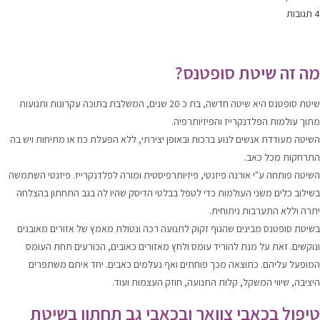
4 תגובות
מה זה שיטת סופטנס?
שיטת סופטנס היא שיטה חדשה, בת כ 20 שנים, המשלבת בתוכה עקרונות ותנועות
מתוך עולמות הפלדנקרייז והפיזיותרפיה.
השיטה מעודדת אנשים לנוע ברכות ובאופן יצירתי, ללא הפעלת כח או מתיחות ויש בה
התרחקות מכל כאב.
השיטה פותחה ע"י אורנה פיזנטי, פיזיותרפיסטית ומורה לפלדנקרייז. פיזנטי השתמשה
בשילוב כלים משני העולמות כדי לטפל בבלטי הדיסק שהיו לה בגב התחתון בהצלחה
יתרה וללא התערבות ניתוחית.
בשיטת סופטנס מבינים שהגוף זקוק לתנועה רכה ונטולת מאמץ של אזורים מאובנים
ונוקשים. זאת על מנת להוריד עומס ולחץ מאזורים כאובים, הכורעים תחת העומס
המופעל עליהם. כתוצאה מכך פוחתים ואף נעלמים כאבים. יחד איתם משתפרים
היציבה, שיווי המשקל, קלות התנועה, חוזק העצמות ועוד.
טיפול בכאבי צוואר ובכאבי גב תחתון בשיטת