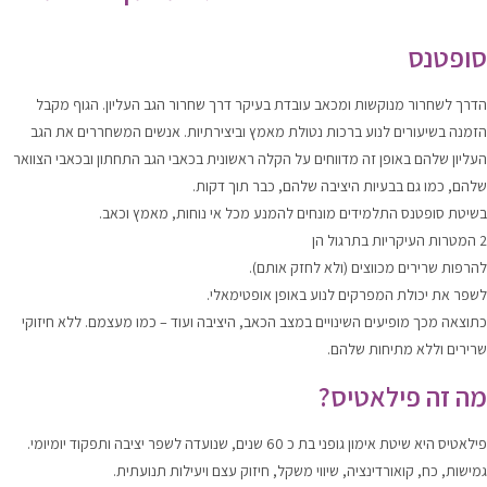
סופטנס
הדרך לשחרור מנוקשות ומכאב עובדת בעיקר דרך שחרור הגב העליון. הגוף מקבל
הזמנה בשיעורים לנוע ברכות נטולת מאמץ וביצירתיות. אנשים המשחררים את הגב
העליון שלהם באופן זה מדווחים על הקלה ראשונית בכאבי הגב התחתון ובכאבי הצוואר
שלהם, כמו גם בבעיות היציבה שלהם, כבר תוך דקות.
בשיטת סופטנס התלמידים מונחים להמנע מכל אי נוחות, מאמץ וכאב.
2 המטרות העיקריות בתרגול הן
להרפות שרירים מכווצים (ולא לחזק אותם).
לשפר את יכולת המפרקים לנוע באופן אופטימאלי.
כתוצאה מכך מופיעים השינויים במצב הכאב, היציבה ועוד – כמו מעצמם. ללא חיזוקי
שרירים וללא מתיחות שלהם.
מה זה פילאטיס?
פילאטיס היא שיטת אימון גופני בת כ 60 שנים, שנועדה לשפר יציבה ותפקוד יומיומי.
גמישות, כח, קואורדינציה, שיווי משקל, חיזוק עצם ויעילות תנועתית.