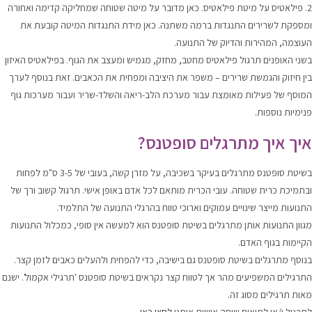
2. פילאטיס על מיטת פילאטיס. כאן מדובר על מיטה שטוחה שמחליקה קדימה ואחורה
ומספקת לשרירים התנגדות ברמה משתנה. כאן מידת התנגדות המיטה קובעת את
העוצמה, המהירות והדיוק של התנועה.
בשני האופנים תרגול פילאטיס מחטב, מחזק, מגמיש ומעצב את הגוף. בפילאטיס האיזון
בין חיזוק והגמשת שרירים – משפר את היציבה ומפחית את הכאבים. זאת בנוסף לערך
המוסף של פעילות מאומצת עבור מערכת הלב-ריאה והשלד-שריר ועבור מערכות גוף
פנימיות נוספות.
איך
איך מתרגלים סופטנס?
בשיטת סופטנס מתרגלים בעיקר בשכיבה, על מזרן קשה, בעובי של 3-5 ס"מ לפחות
ובתמיכת כרית שטוחה. עובי הכרית מותאם לכל אדם באופן אישי. תרגול קשוב ורך של
התנועות מייצר שינויים עמוקים וארוכי טווח בהרגלי התנועה של התלמיד.
מגוון התנועות אותן מתרגלים בשיטת סופטנס הוא למעשה אין סופי, כמכלול התנועות
הקיימות בגוף האדם.
בנוסף מתרגלים בשיטת סופטנס גם בישיבה, כדי להפחית ולהעלים כאבים לזמן קצר.
התרגילים המשפיעים מהר אך לטווח קצר נקראים בשיטת סופטנס 'תרגילי אקמול'. ישנם
מאות תרגילים מסוג זה.