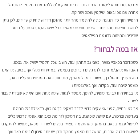
את מקומם תופס לימוד ההרפייה תוך כדי תנועה, ע"מ ללמד את התלמיד להתנהל
אחרת עם גופו באופן שיקטין עומס ושחיקה.
הרפייה תוך כדי תנועה יכולה להילמד מהר יותר מהזמן הדרוש לחיזוק שרירים. לכן ניתן
לחוש בתוצאות מהר יותר בשיטת סופטנס מאשר בכל שיטה המתבססת על חיזוק
שרירים ומתיחות כדוגמת הפילאטיס.
אז במה לבחור?
כשמדובר בכאביי צוואר, כאבי גב תחתון ועוד, חשוב שכל תלמיד ישאל את עצמו:
האם הוא אוהב/מתחבר לתרגילים הכרוכים במאמץ, במתיחות ואולי אף בכאב? או האם
הוא מעדיף תרגול רך, משוחרר מכל מאמץ, מתיחות וכאב. המפחית ומעלים כאב,
משפר יציבה ועוד, בקלות ואף באלגנטיות?
אין בבחירה זו קביעה סופית, להיפך. אפשר לנסות שיטה אחת ואם היא לא עובדת לעבור
לשניה.
אך כמו בחיים, לפני שצועקים כדאי לדבר בשקט וכך גם כאן. כדאי לתרגל תחילה
בעדינות וברכות, עם שיטת סופטנס, בה הסיכון לגרימת כאב הוא אפסי. לרכוש כלים
לטיפול עצמי בכאב. בהמשך כשהתלמיד מצוייד בכלים לשחרור מכאב, אפשר להתקדם
לשיטות תרגול אחרות, המשלבות מאמץ מבוקר ובהן יש יותר סיכון לגרימת כאב ואף