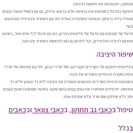
ועמוקה, המעצימה את תחושת הרגיעה.
המיקוד בתרגול בסופטנס אינו בנשימה אלא בביצוע מדוייק, גם אם בטווחי תנועה קטנים
(ואפילו בלתי נראים). הנשימה משתפרת מאליה יחד עם השחרור וההרפייה המתהווים
בגוף.
תרגול של סופטנס וגם תרגול של פילאטיס בהריון, כמו גם תרגול לכל אדם אחר, כשהוא
מותאם ליכולת התלמידים, יכול לתרום גם הוא לתחושת השחרור והרגיעה.
שיפור היציבה
בפילאטיס חיזוקים של השרירים זוקפי הגב ושל שרירי הבטן, יחד עם מתיחות של שרירי
החזה וחגורת הכתפיים משפרים את יציבה.
בסופטנס הרפיית השרירים המכווצים משפרת את היציבה ללא כל מאמץ וללא כל
מתיחות. תלמידים ששיחררו את גופם קמים בתום שיעור בשיטת סופטנס כשהם זקופים
יותר בלא שחיזקו שום שריר ובלא שמתחו אותו.
טיפול ב
כאבי גב תחתון
, ב
כאבי צוואר
וב
כאבים
בכלל