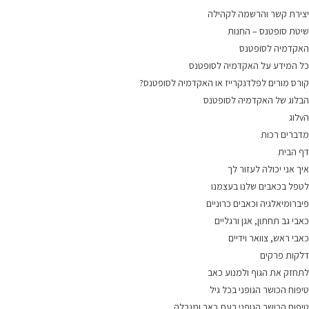
יצירת קשר והרשמה לקהילה
שיטת סופטנס – החנות
האקדמיה לסופטנס
כל המידע על האקדמיה לסופטנס
קורס מורים לפלדנקרייז או האקדמיה לסופטנס?
הבלוג של האקדמיה לסופטנס
הvלוג
מדברים רכות
דף הבית
איך אני יכולה לעזור לך
לטפל בכאבים שלנו בעצמנו
פיברומיאלגיה וכאבים כרוניים
כאבי גב תחתון, אגן ורגליים
כאבי ראש, צוואר וידיים
דלקות פרקים
לתחזק את הגוף ולמנוע כאב
טיפוח הכושר הגופני בכל גיל
טיפוח הכושר הגופני בעת כאב ומגבלה