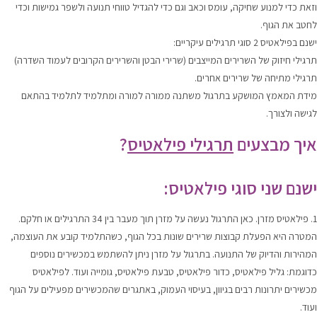
וזאת כדי למנוע שחיקה, עומס וכאב וגם כדי להגדיל טווחי תנועה ולשפר גמישות וכדי
לחטב את הגוף.
ישנם בפילאטיס 2 סוגי תרגילים עיקריים:
תרגילי חיזוק של השרירים המייצבים (שרירי הבטן והשרירים הקרובים לעמוד השדרה)
תרגילי מתיחה של שרירים אחרים.
מידת המאמץ המושקע בתרגול משתנה ממורה למורה ומתלמיד לתלמיד בהתאם
לגישה ולצורך.
איך מבצעים
תרגילי פילאטיס
?
ישנם שני סוגי פילאטיס:
1. פילאטיס מזרן. כאן התרגול נעשה על מזרן תוך מעבר בין 34 התרגילים או חלקם.
המטרה היא הפעלת קבוצות שרירים שונות בכל הגוף, כשהתלמיד קובע את העוצמה,
המהירות והדיוק של התנועה. בתרגול על מזרן ניתן להשתמש במכשירים נוספים
כדוגמת: גליל פילאטיס, כדור פילאטיס, טבעת פילאטיס, גומייה ועוד. לפילאטיס
מכשירים יתרונות רבים בגיוון, בעיסוי העמוק, באתגרים שהמכשירים מפעילים על הגוף
ועוד.