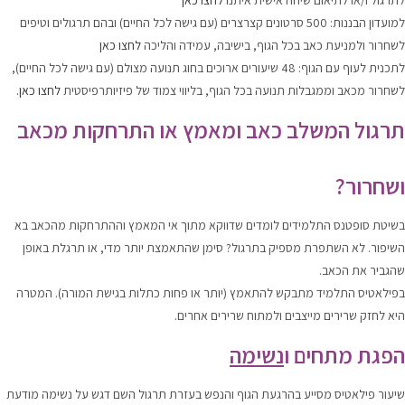
לתרגול ו/או לתיאום שיחה אישית איתנו
לחצו כאן
למועדון הבננות: 500 סרטונים קצרצרים (עם גישה לכל החיים) ובהם תרגולים וטיפים
לשחרור ולמניעת כאב בכל הגוף, בישיבה, עמידה והליכה
לחצו כאן
לתכנית לעוף עם הגוף: 48 שיעורים ארוכים בחוג תנועה מצולם (עם גישה לכל החיים),
לשחרור מכאב וממגבלות תנועה בכל הגוף, בליווי צמוד של פיזיותרפיסטית
לחצו כאן.
תרגול המשלב כאב ומאמץ או התרחקות מכאב
ושחרור?
בשיטת סופטנס התלמידים לומדים שדווקא מתוך אי המאמץ וההתרחקות מהכאב בא
השיפור. לא השתפרת מספיק בתרגול? סימן שהתאמצת יותר מדי, או תרגלת באופן
שהגביר את הכאב.
בפילאטיס התלמיד מתבקש להתאמץ (יותר או פחות כתלות בגישת המורה). המטרה
היא לחזק שרירים מייצבים ולמתוח שרירים אחרים.
הפגת מתחים ו
נשימה
שיעור פילאטיס מסייע בהרגעת הגוף והנפש בעזרת תרגול השם דגש על נשימה מודעת